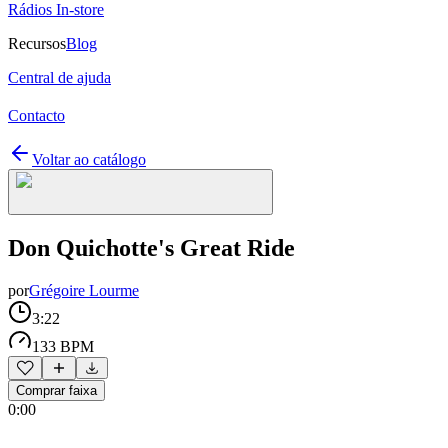
Rádios In-store
Recursos
Blog
Central de ajuda
Contacto
Voltar ao catálogo
Don Quichotte's Great Ride
por
Grégoire Lourme
3:22
133 BPM
Comprar faixa
0:00