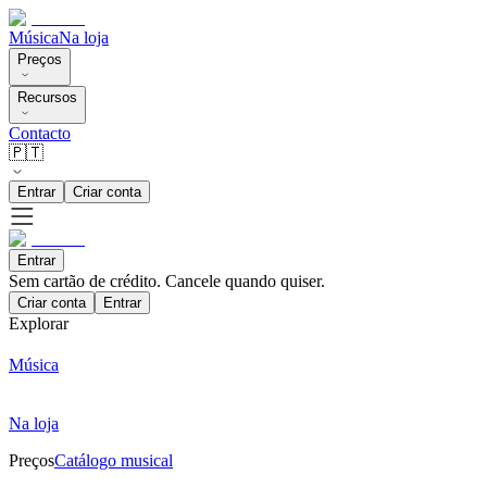
Música
Na loja
Preços
Recursos
Contacto
🇵🇹
Entrar
Criar conta
Entrar
Sem cartão de crédito. Cancele quando quiser.
Criar conta
Entrar
Explorar
Música
Na loja
Preços
Catálogo musical