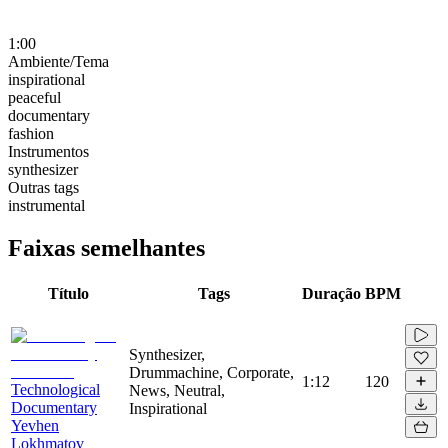
1:00
Ambiente/Tema
inspirational
peaceful
documentary
fashion
Instrumentos
synthesizer
Outras tags
instrumental
Faixas semelhantes
Título
Tags
Duração
BPM
Synthesizer,
Drummachine, Corporate,
1:12
120
Technological
News, Neutral,
Documentary
Inspirational
Yevhen
Lokhmatov