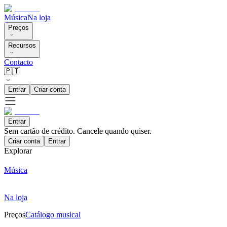
Música
Na loja
Preços
Recursos
Contacto
🇵🇹
Entrar
Criar conta
Entrar
Sem cartão de crédito. Cancele quando quiser.
Criar conta
Entrar
Explorar
Música
Na loja
Preços
Catálogo musical