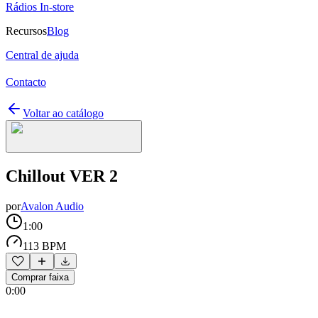
Rádios In-store
Recursos
Blog
Central de ajuda
Contacto
Voltar ao catálogo
Chillout VER 2
por
Avalon Audio
1:00
113 BPM
Comprar faixa
0:00