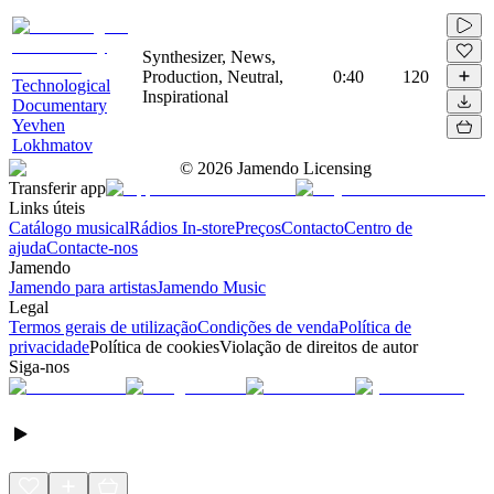
Synthesizer, News,
Production, Neutral,
0:40
120
Technological
Inspirational
Documentary
Yevhen
Lokhmatov
©
2026
Jamendo Licensing
Transferir app
Links úteis
Catálogo musical
Rádios In-store
Preços
Contacto
Centro de
ajuda
Contacte-nos
Jamendo
Jamendo para artistas
Jamendo Music
Legal
Termos gerais de utilização
Condições de venda
Política de
privacidade
Política de cookies
Violação de direitos de autor
Siga-nos