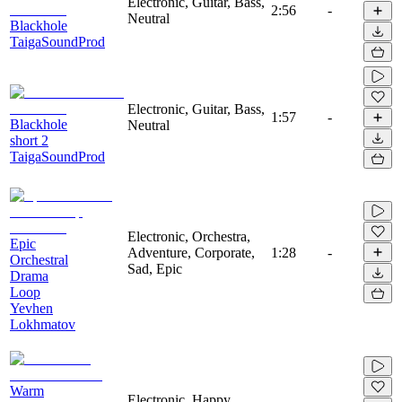
Electronic, Guitar, Bass,
2:56
-
Neutral
Blackhole
TaigaSoundProd
Electronic, Guitar, Bass,
1:57
-
Blackhole
Neutral
short 2
TaigaSoundProd
Electronic, Orchestra,
Epic
Adventure, Corporate,
1:28
-
Orchestral
Sad, Epic
Drama
Loop
Yevhen
Lokhmatov
Warm
Electronic, Happy,