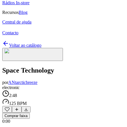
Rádios In-store
Recursos
Blog
Central de ajuda
Contacto
Voltar ao catálogo
Space Technology
por
ANtarcticbreeze
electronic
2:48
125 BPM
Comprar faixa
0:00