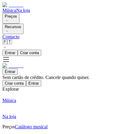
Música
Na loja
Preços
Recursos
Contacto
🇵🇹
Entrar
Criar conta
Entrar
Sem cartão de crédito. Cancele quando quiser.
Criar conta
Entrar
Explorar
Música
Na loja
Preços
Catálogo musical