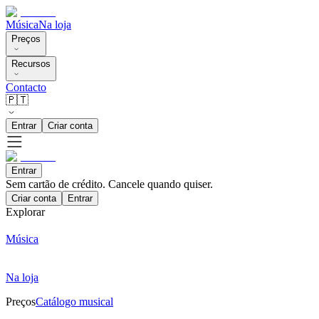
Música
Na loja
Preços
Recursos
Contacto
🇵🇹
Entrar
Criar conta
Entrar
Sem cartão de crédito. Cancele quando quiser.
Criar conta
Entrar
Explorar
Música
Na loja
Preços
Catálogo musical