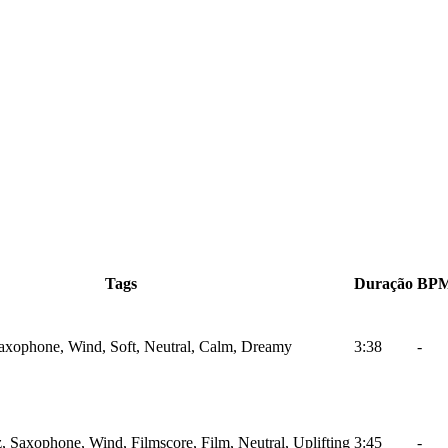
Tags
Duração
BP
Saxophone, Wind, Soft, Neutral, Calm, Dreamy
3:38
-
, Saxophone, Wind, Filmscore, Film, Neutral, Uplifting
3:45
-