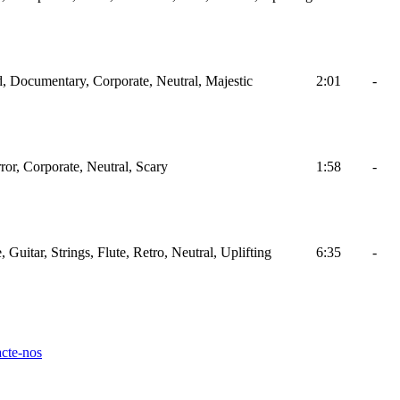
 Documentary, Corporate, Neutral, Majestic
2:01
-
ror, Corporate, Neutral, Scary
1:58
-
 Guitar, Strings, Flute, Retro, Neutral, Uplifting
6:35
-
cte-nos