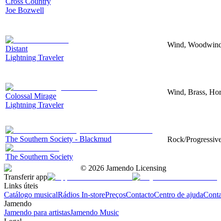
Cross Country
Joe Bozwell
Wind, Woodwind,
Distant
Lightning Traveler
Wind, Brass, Hor
Colossal Mirage
Lightning Traveler
The Southern Society - Blackmud
Rock/Progressive,
The Southern Society
©
2026
Jamendo Licensing
Transferir app
Links úteis
Catálogo musical
Rádios In-store
Preços
Contacto
Centro de ajuda
Conta
Jamendo
Jamendo para artistas
Jamendo Music