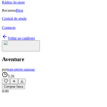
Rádios In-store
Recursos
Blog
Central de ajuda
Contacto
Voltar ao catálogo
Aventure
por
jean-pierre.saussac
5:26
Comprar faixa
0:00