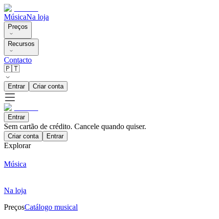
Música
Na loja
Preços
Recursos
Contacto
🇵🇹
Entrar
Criar conta
Entrar
Sem cartão de crédito. Cancele quando quiser.
Criar conta
Entrar
Explorar
Música
Na loja
Preços
Catálogo musical