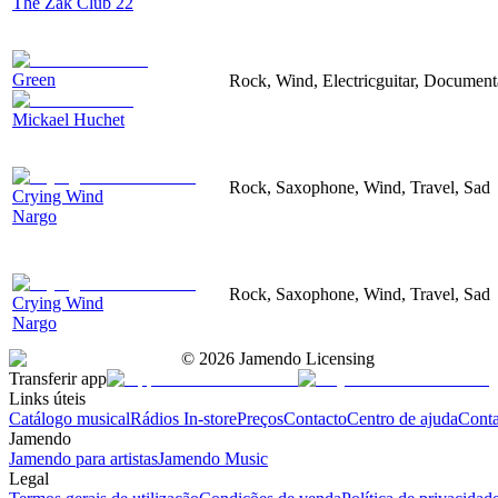
The Zak Club 22
Green
Rock, Wind, Electricguitar, Document
Mickael Huchet
Rock, Saxophone, Wind, Travel, Sad
Crying Wind
Nargo
Rock, Saxophone, Wind, Travel, Sad
Crying Wind
Nargo
©
2026
Jamendo Licensing
Transferir app
Links úteis
Catálogo musical
Rádios In-store
Preços
Contacto
Centro de ajuda
Conta
Jamendo
Jamendo para artistas
Jamendo Music
Legal