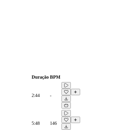
Duração
BPM
2:44
-
5:48
146