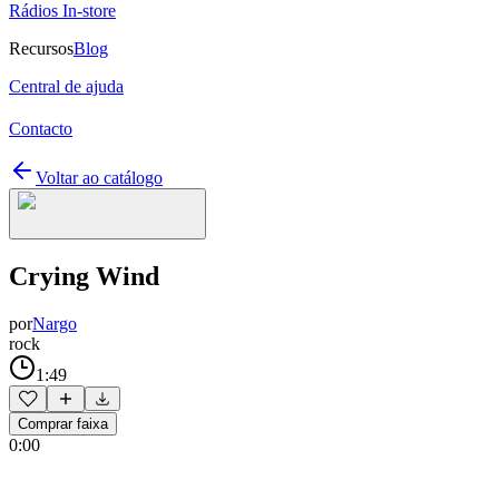
Rádios In-store
Recursos
Blog
Central de ajuda
Contacto
Voltar ao catálogo
Crying Wind
por
Nargo
rock
1:49
Comprar faixa
0:00