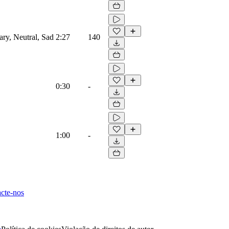
ary, Neutral, Sad
2:27
140
0:30
-
1:00
-
cte-nos