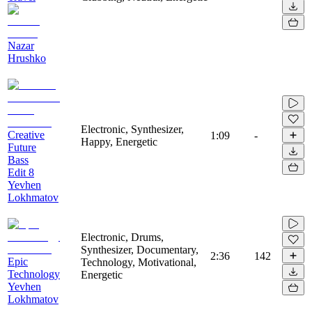
Nazar
Hrushko
Electronic, Synthesizer,
Creative
1:09
-
Happy, Energetic
Future
Bass
Edit 8
Yevhen
Lokhmatov
Electronic, Drums,
Synthesizer, Documentary,
2:36
142
Epic
Technology, Motivational,
Technology
Energetic
Yevhen
Lokhmatov