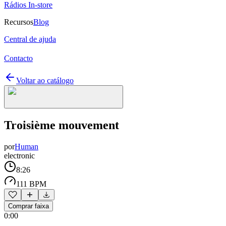
Rádios In-store
Recursos
Blog
Central de ajuda
Contacto
Voltar ao catálogo
Troisième mouvement
por
Human
electronic
8:26
111 BPM
Comprar faixa
0:00