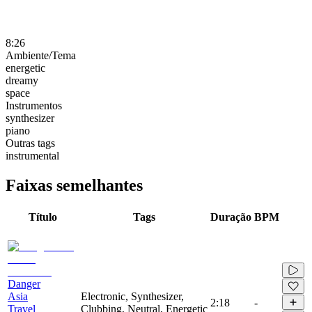
8:26
Ambiente/Tema
energetic
dreamy
space
Instrumentos
synthesizer
piano
Outras tags
instrumental
Faixas semelhantes
Título
Tags
Duração
BPM
Danger
Asia
Electronic, Synthesizer,
2:18
-
Travel
Clubbing, Neutral, Energetic