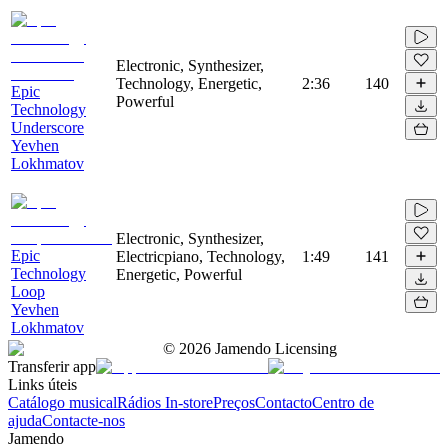
Electronic, Synthesizer,
Technology, Energetic,
2:36
140
Epic
Powerful
Technology
Underscore
Yevhen
Lokhmatov
Electronic, Synthesizer,
Epic
Electricpiano, Technology,
1:49
141
Technology
Energetic, Powerful
Loop
Yevhen
Lokhmatov
©
2026
Jamendo Licensing
Transferir app
Links úteis
Catálogo musical
Rádios In-store
Preços
Contacto
Centro de
ajuda
Contacte-nos
Jamendo