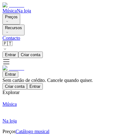
Música
Na loja
Preços
Recursos
Contacto
🇵🇹
Entrar
Criar conta
Entrar
Sem cartão de crédito. Cancele quando quiser.
Criar conta
Entrar
Explorar
Música
Na loja
Preços
Catálogo musical