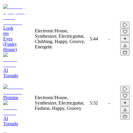
Look
Electronic/House,
my
Synthesizer, Electricguitar,
Eyes
5:44
-
Clubbing, Happy, Groovy,
(Funky
Energetic
House)
Al
Torrado
Promise
Electronic/House,
Synthesizer, Electricguitar,
5:32
-
Fashion, Happy, Groovy
Al
Torrado