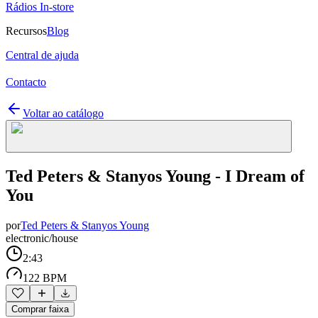
Rádios In-store
Recursos
Blog
Central de ajuda
Contacto
Voltar ao catálogo
Ted Peters & Stanyos Young - I Dream of
You
por
Ted Peters & Stanyos Young
electronic/house
2:43
122 BPM
Comprar faixa