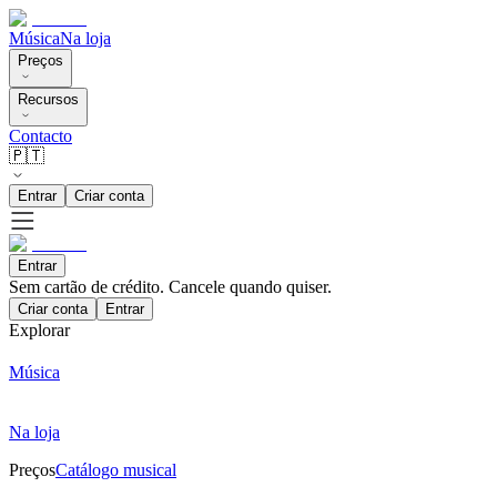
Música
Na loja
Preços
Recursos
Contacto
🇵🇹
Entrar
Criar conta
Entrar
Sem cartão de crédito. Cancele quando quiser.
Criar conta
Entrar
Explorar
Música
Na loja
Preços
Catálogo musical