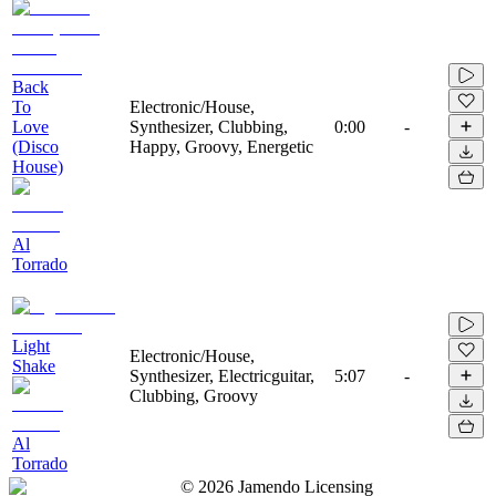
Back
To
Electronic/House,
Love
Synthesizer, Clubbing,
0:00
-
(Disco
Happy, Groovy, Energetic
House)
Al
Torrado
Light
Electronic/House,
Shake
Synthesizer, Electricguitar,
5:07
-
Clubbing, Groovy
Al
Torrado
©
2026
Jamendo Licensing