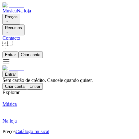
Música
Na loja
Preços
Recursos
Contacto
🇵🇹
Entrar
Criar conta
Entrar
Sem cartão de crédito. Cancele quando quiser.
Criar conta
Entrar
Explorar
Música
Na loja
Preços
Catálogo musical