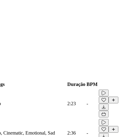
gs
Duração
BPM
o
2:23
-
no, Cinematic, Emotional, Sad
2:36
-