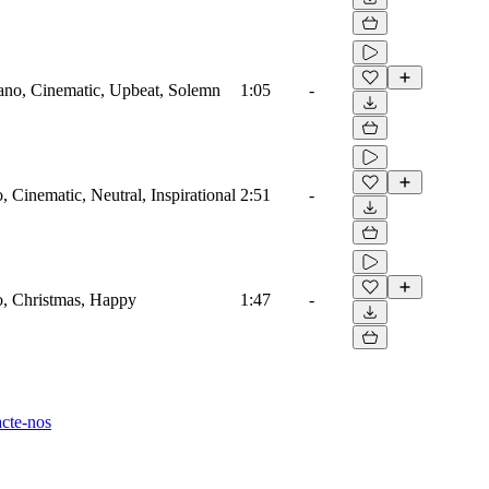
Piano, Cinematic, Upbeat, Solemn
1:05
-
o, Cinematic, Neutral, Inspirational
2:51
-
no, Christmas, Happy
1:47
-
cte-nos