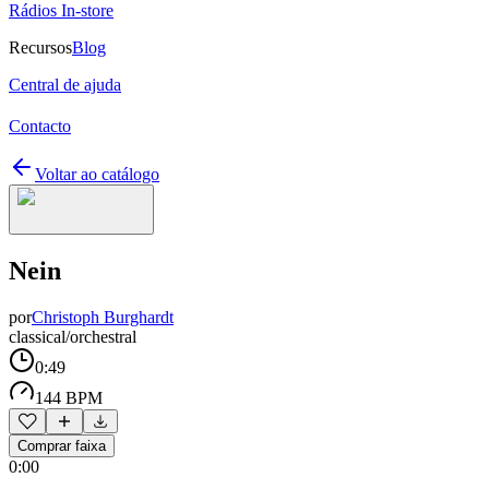
Rádios In-store
Recursos
Blog
Central de ajuda
Contacto
Voltar ao catálogo
Nein
por
Christoph Burghardt
classical/orchestral
0:49
144 BPM
Comprar faixa
0:00