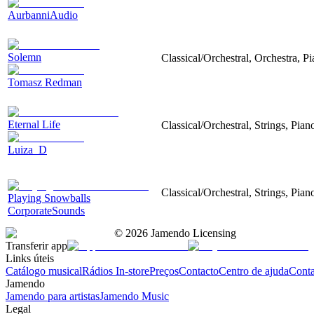
AurbanniAudio
Solemn
Classical/Orchestral, Orchestra, 
Tomasz Redman
Eternal Life
Classical/Orchestral, Strings, Pian
Luiza_D
Classical/Orchestral, Strings, Pia
Playing Snowballs
CorporateSounds
©
2026
Jamendo Licensing
Transferir app
Links úteis
Catálogo musical
Rádios In-store
Preços
Contacto
Centro de ajuda
Conta
Jamendo
Jamendo para artistas
Jamendo Music
Legal