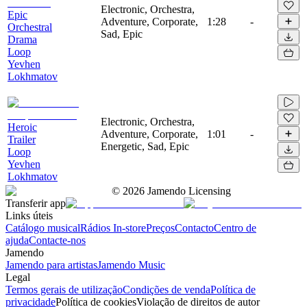
Electronic, Orchestra,
Epic
Adventure, Corporate,
1:28
-
Orchestral
Sad, Epic
Drama
Loop
Yevhen
Lokhmatov
Electronic, Orchestra,
Heroic
Adventure, Corporate,
1:01
-
Trailer
Energetic, Sad, Epic
Loop
Yevhen
Lokhmatov
©
2026
Jamendo Licensing
Transferir app
Links úteis
Catálogo musical
Rádios In-store
Preços
Contacto
Centro de
ajuda
Contacte-nos
Jamendo
Jamendo para artistas
Jamendo Music
Legal
Termos gerais de utilização
Condições de venda
Política de
privacidade
Política de cookies
Violação de direitos de autor