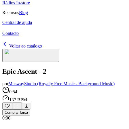
Rádios In-store
Recursos
Blog
Central de ajuda
Contacto
Voltar ao catálogo
Epic Ascent - 2
por
MuswayStudio (Royalty Free Music - Background Music)
0:54
137 BPM
Comprar faixa
0:00