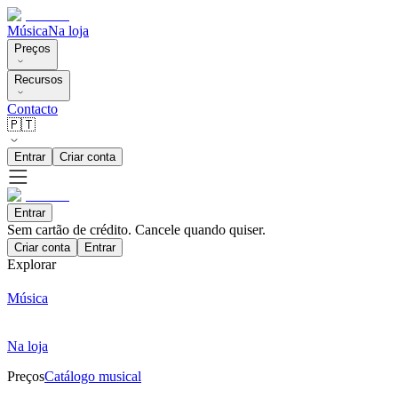
Música
Na loja
Preços
Recursos
Contacto
🇵🇹
Entrar
Criar conta
Entrar
Sem cartão de crédito. Cancele quando quiser.
Criar conta
Entrar
Explorar
Música
Na loja
Preços
Catálogo musical