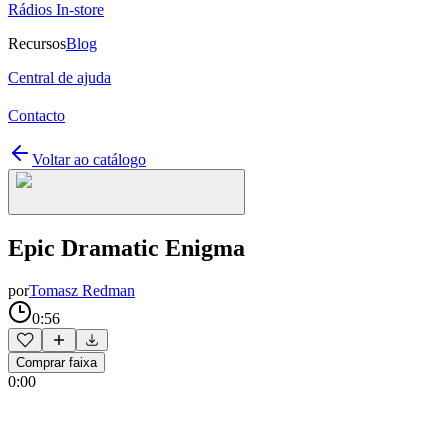
Rádios In-store
Recursos
Blog
Central de ajuda
Contacto
Voltar ao catálogo
Epic Dramatic Enigma
por
Tomasz Redman
0:56
Comprar faixa
0:00