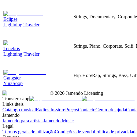
Strings, Documentary, Corporate
Eclipse
Lightning Traveler
Strings, Piano, Corporate, Scifi,
Tenebris
Lightning Traveler
Hip-Hop/Rap, Strings, Bass, Ur
Gangster
YuraSoop
©
2026
Jamendo Licensing
Transferir app
Links úteis
Catálogo musical
Rádios In-store
Preços
Contacto
Centro de ajuda
Conta
Jamendo
Jamendo para artistas
Jamendo Music
Legal
Termos gerais de utilização
Condições de venda
Política de privacidad