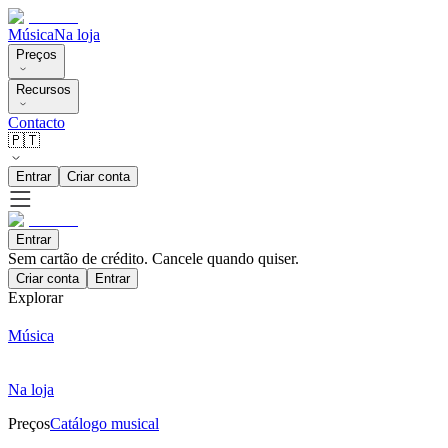
Música
Na loja
Preços
Recursos
Contacto
🇵🇹
Entrar
Criar conta
Entrar
Sem cartão de crédito. Cancele quando quiser.
Criar conta
Entrar
Explorar
Música
Na loja
Preços
Catálogo musical