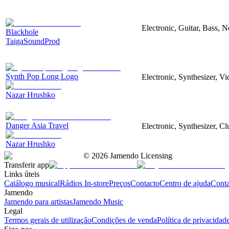
Electronic, Guitar, Bass, N
Blackhole
TaigaSoundProd
Synth Pop Long Logo
Electronic, Synthesizer, V
Nazar Hrushko
Danger Asia Travel
Electronic, Synthesizer, Cl
Nazar Hrushko
©
2026
Jamendo Licensing
Transferir app
Links úteis
Catálogo musical
Rádios In-store
Preços
Contacto
Centro de ajuda
Conta
Jamendo
Jamendo para artistas
Jamendo Music
Legal
Termos gerais de utilização
Condições de venda
Política de privacidad