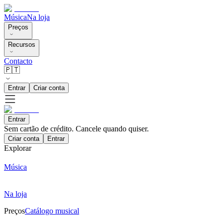
Música
Na loja
Preços
Recursos
Contacto
🇵🇹
Entrar
Criar conta
Entrar
Sem cartão de crédito. Cancele quando quiser.
Criar conta
Entrar
Explorar
Música
Na loja
Preços
Catálogo musical