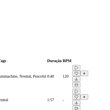
Tags
Duração
BPM
rummachine, Neutral, Peaceful
0:40
120
eutral
1:57
-