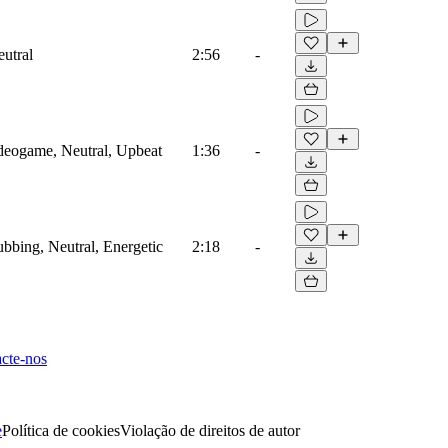
eutral
2:56
-
ideogame, Neutral, Upbeat
1:36
-
ubbing, Neutral, Energetic
2:18
-
cte-nos
e
Política de cookies
Violação de direitos de autor