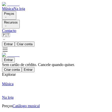
Música
Na loja
Preços
Recursos
Contacto
🇵🇹
Entrar
Criar conta
Entrar
Sem cartão de crédito. Cancele quando quiser.
Criar conta
Entrar
Explorar
Música
Na loja
Preços
Catálogo musical