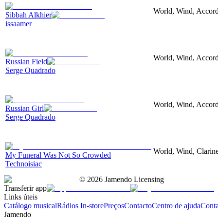
World, Wind, Accord
Sibbah Alkhier
issaamer
World, Wind, Accord
Russian Field
Serge Quadrado
World, Wind, Accord
Russian Girl
Serge Quadrado
World, Wind, Clarine
My Funeral Was Not So Crowded
Technoisiac
©
2026
Jamendo Licensing
Transferir app
Links úteis
Catálogo musical
Rádios In-store
Preços
Contacto
Centro de ajuda
Conta
Jamendo