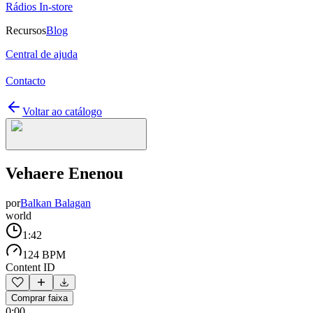
Rádios In-store
Recursos
Blog
Central de ajuda
Contacto
Voltar ao catálogo
Vehaere Enenou
por
Balkan Balagan
world
1:42
124 BPM
Content ID
Comprar faixa
0:00