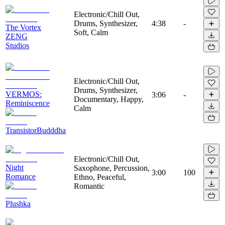
Electronic/Chill Out,
Drums, Synthesizer,
4:38
-
The Vortex
Soft, Calm
ZENG
Studios
Electronic/Chill Out,
Drums, Synthesizer,
VERMOS:
3:06
-
Documentary, Happy,
Reminiscence
Calm
TransistorBudddha
Electronic/Chill Out,
Night
Saxophone, Percussion,
3:00
100
Romance
Ethno, Peaceful,
Romantic
Plushka