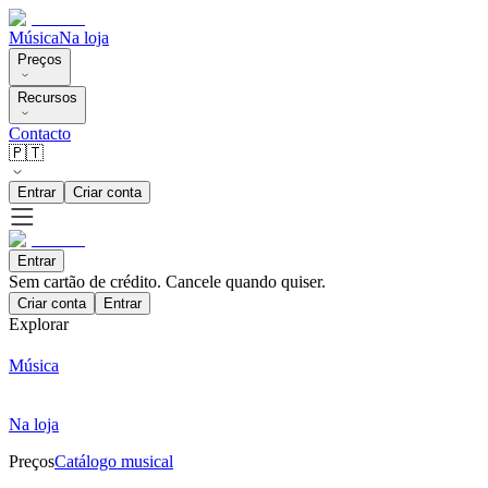
Música
Na loja
Preços
Recursos
Contacto
🇵🇹
Entrar
Criar conta
Entrar
Sem cartão de crédito. Cancele quando quiser.
Criar conta
Entrar
Explorar
Música
Na loja
Preços
Catálogo musical