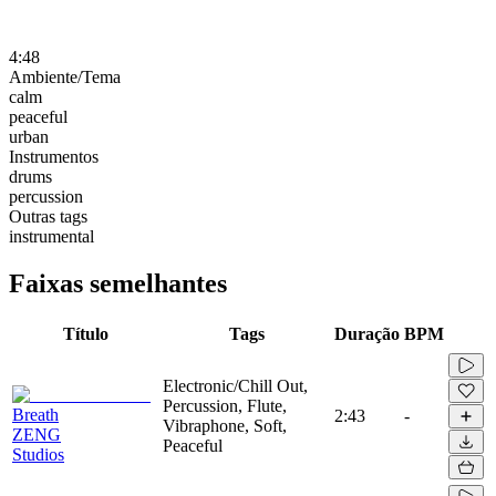
4:48
Ambiente/Tema
calm
peaceful
urban
Instrumentos
drums
percussion
Outras tags
instrumental
Faixas semelhantes
Título
Tags
Duração
BPM
Electronic/Chill Out,
Percussion, Flute,
Breath
2:43
-
Vibraphone, Soft,
ZENG
Peaceful
Studios