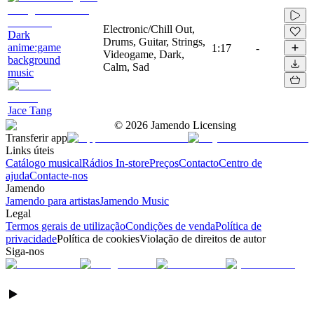
Electronic/Chill Out,
Dark
Drums, Guitar, Strings,
anime:game
1:17
-
Videogame, Dark,
background
Calm, Sad
music
Jace Tang
©
2026
Jamendo Licensing
Transferir app
Links úteis
Catálogo musical
Rádios In-store
Preços
Contacto
Centro de
ajuda
Contacte-nos
Jamendo
Jamendo para artistas
Jamendo Music
Legal
Termos gerais de utilização
Condições de venda
Política de
privacidade
Política de cookies
Violação de direitos de autor
Siga-nos