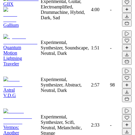
Experimental, Guitar,
GIIX
Electroamplified,
4:00
-
Drummachine, Hybrid,
Dark, Sad
Gallium
Experimental,
Quantum
Synthesizer, Soundscape,
1:51
-
Motion
Neutral, Dark
Lightning
Traveler
Experimental,
Synthesizer, Abstract,
2:57
98
Astral
Neutral, Dark
V.D.G
Experimental,
Synthesizer, Scifi,
2:33
-
Vermos:
Neutral, Melancholic,
Another
Strange