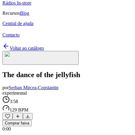
Rádios In-store
Recursos
Blog
Central de ajuda
Contacto
Voltar ao catálogo
The dance of the jellyfish
por
Serban Mircea-Constantin
experimental
3:58
129 BPM
Comprar faixa
0:00