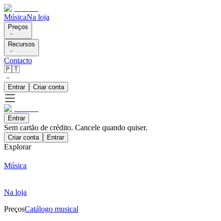
Música
Na loja
Preços
Recursos
Contacto
🇵🇹
Entrar
Criar conta
Entrar
Sem cartão de crédito. Cancele quando quiser.
Criar conta
Entrar
Explorar
Música
Na loja
Preços
Catálogo musical