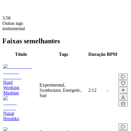
3:58
Outras tags
instrumental
Faixas semelhantes
Título
Tags
Duração
BPM
Hard
Experimental,
Working
Synthesizer, Energetic,
2:12
-
Mashine
Sad
Nazar
Hrushko