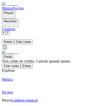
Música
Na loja
Preços
Recursos
Contacto
🇵🇹
Entrar
Criar conta
Entrar
Sem cartão de crédito. Cancele quando quiser.
Criar conta
Entrar
Explorar
Música
Na loja
Preços
Catálogo musical