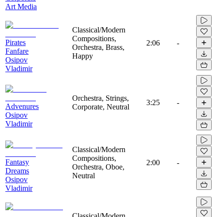
Art Media
Classical/Modern
Compositions,
Pirates
2:06
-
Orchestra, Brass,
Fanfare
Happy
Osipov
Vladimir
Orchestra, Strings,
3:25
-
Advenures
Corporate, Neutral
Osipov
Vladimir
Classical/Modern
Compositions,
Fantasy
2:00
-
Orchestra, Oboe,
Dreams
Neutral
Osipov
Vladimir
Classical/Modern