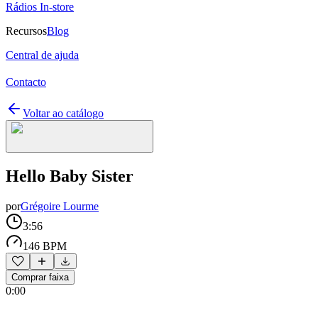
Rádios In-store
Recursos
Blog
Central de ajuda
Contacto
Voltar ao catálogo
Hello Baby Sister
por
Grégoire Lourme
3:56
146 BPM
Comprar faixa
0:00