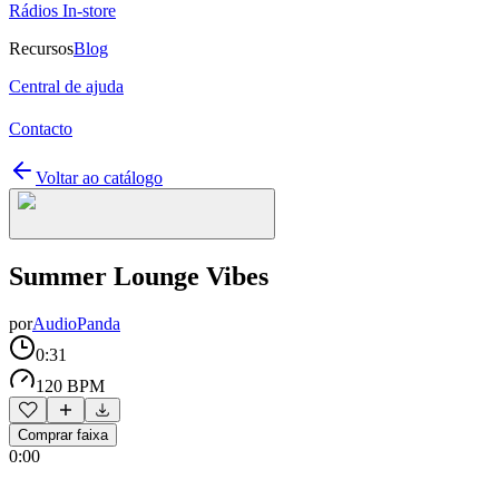
Rádios In-store
Recursos
Blog
Central de ajuda
Contacto
Voltar ao catálogo
Summer Lounge Vibes
por
AudioPanda
0:31
120 BPM
Comprar faixa
0:00