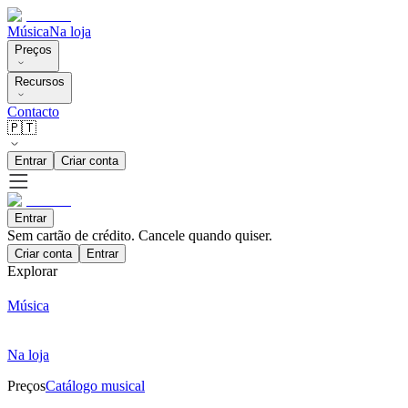
Música
Na loja
Preços
Recursos
Contacto
🇵🇹
Entrar
Criar conta
Entrar
Sem cartão de crédito. Cancele quando quiser.
Criar conta
Entrar
Explorar
Música
Na loja
Preços
Catálogo musical