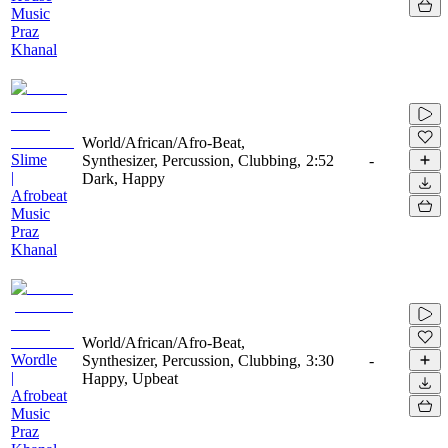
Music
Praz
Khanal
World/African/Afro-Beat,
Slime
Synthesizer, Percussion, Clubbing,
2:52
-
|
Dark, Happy
Afrobeat
Music
Praz
Khanal
World/African/Afro-Beat,
Wordle
Synthesizer, Percussion, Clubbing,
3:30
-
|
Happy, Upbeat
Afrobeat
Music
Praz