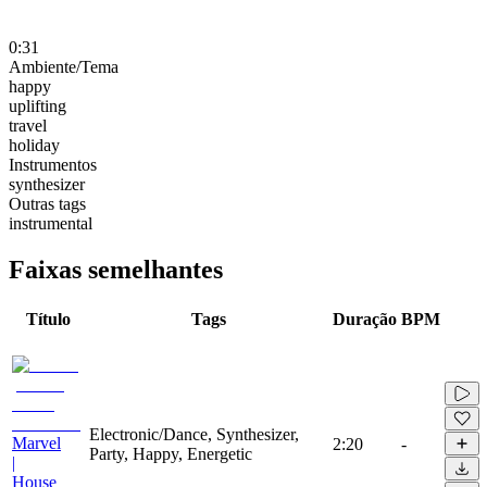
0:31
Ambiente/Tema
happy
uplifting
travel
holiday
Instrumentos
synthesizer
Outras tags
instrumental
Faixas semelhantes
Título
Tags
Duração
BPM
Electronic/Dance, Synthesizer,
Marvel
2:20
-
Party, Happy, Energetic
|
House