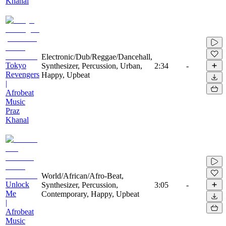
Khanal
Electronic/Dub/Reggae/Dancehall,
Tokyo
Synthesizer, Percussion, Urban,
2:34
-
Revengers
Happy, Upbeat
|
Afrobeat
Music
Praz
Khanal
World/African/Afro-Beat,
Unlock
Synthesizer, Percussion,
3:05
-
Me
Contemporary, Happy, Upbeat
|
Afrobeat
Music