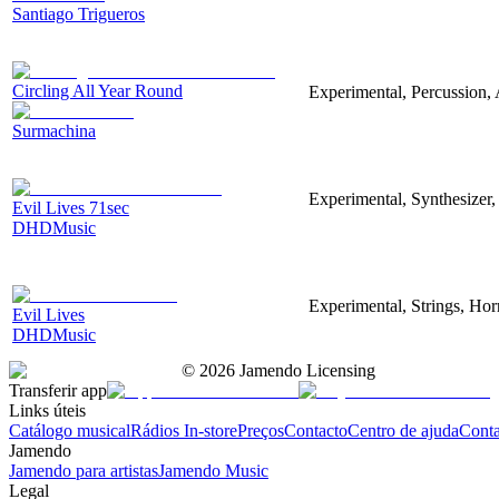
Santiago Trigueros
Circling All Year Round
Experimental, Percussion, 
Surmachina
Experimental, Synthesizer,
Evil Lives 71sec
DHDMusic
Experimental, Strings, Hor
Evil Lives
DHDMusic
©
2026
Jamendo Licensing
Transferir app
Links úteis
Catálogo musical
Rádios In-store
Preços
Contacto
Centro de ajuda
Conta
Jamendo
Jamendo para artistas
Jamendo Music
Legal