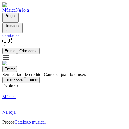
Música
Na loja
Preços
Recursos
Contacto
🇵🇹
Entrar
Criar conta
Entrar
Sem cartão de crédito. Cancele quando quiser.
Criar conta
Entrar
Explorar
Música
Na loja
Preços
Catálogo musical