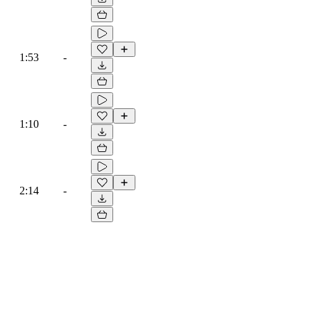
1:53
-
1:10
-
2:14
-