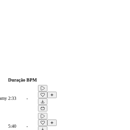
Duração
BPM
eamy
2:33
-
5:40
-