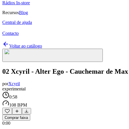
Rádios In-store
Recursos
Blog
Central de ajuda
Contacto
Voltar ao catálogo
02 Xcyril - Alter Ego - Cauchemar de Max
por
Xcyril
experimental
0:58
108 BPM
Comprar faixa
0:00