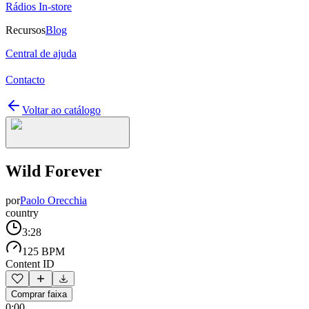
Rádios In-store
Recursos
Blog
Central de ajuda
Contacto
Voltar ao catálogo
Wild Forever
por
Paolo Orecchia
country
3:28
125 BPM
Content ID
Comprar faixa
0:00