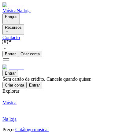
Música
Na loja
Preços
Recursos
Contacto
🇵🇹
Entrar
Criar conta
Entrar
Sem cartão de crédito. Cancele quando quiser.
Criar conta
Entrar
Explorar
Música
Na loja
Preços
Catálogo musical