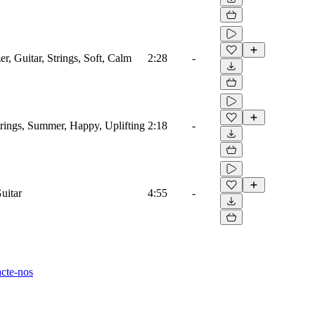
r, Guitar, Strings, Soft, Calm
2:28
-
trings, Summer, Happy, Uplifting
2:18
-
uitar
4:55
-
cte-nos