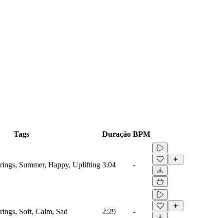
Tags
Duração
BPM
trings, Summer, Happy, Uplifting
3:04
-
trings, Soft, Calm, Sad
2:29
-