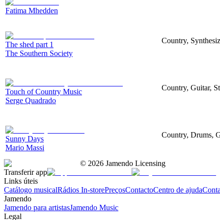
Fatima Mhedden
Country, Synthesize
The shed part 1
The Southern Society
Country, Guitar, S
Touch of Country Music
Serge Quadrado
Country, Drums, G
Sunny Days
Mario Massi
©
2026
Jamendo Licensing
Transferir app
Links úteis
Catálogo musical
Rádios In-store
Preços
Contacto
Centro de ajuda
Conta
Jamendo
Jamendo para artistas
Jamendo Music
Legal