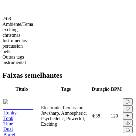
2:08
Ambiente/Tema
exciting
christmas
Instrumentos
percussion
bells
Outras tags
instrumental
Faixas semelhantes
Título
Tags
Duração
BPM
Electronic, Percussion,
Honky
Jewsharp, Atmospheric,
4:38
120
Tonk
Psychedelic, Powerful,
Time
Exciting
Dual
Barrel