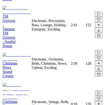
TM
Grooves
Electronic, Percussion,
-
Bass, Lounge, Holiday,
2:41
122
Vatriana
Energetic, Exciting
TM
Grooves
- Soulful
House
Electronic, Orchestra,
Christmas
Bells, Christmas, News,
2:39
128
News
Upbeat, Exciting
Sound
Creator
Christmas
Electronic, Strings, Bells,
0:16
120