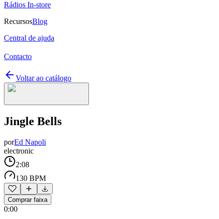
Rádios In-store
Recursos
Blog
Central de ajuda
Contacto
Voltar ao catálogo
Jingle Bells
por
Ed Napoli
electronic
2:08
130 BPM
Comprar faixa
0:00