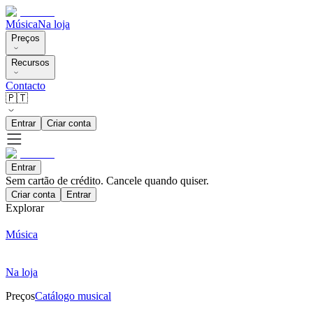
Música
Na loja
Preços
Recursos
Contacto
🇵🇹
Entrar
Criar conta
Entrar
Sem cartão de crédito. Cancele quando quiser.
Criar conta
Entrar
Explorar
Música
Na loja
Preços
Catálogo musical