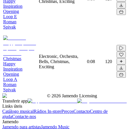
Happy
Christmas, Exciting
Inspiration
Opening
Loop E
Roman
Spivak
Electronic, Orchestra,
Christmas
Bells, Christmas,
0:08
120
Happy
Exciting
Inspiration
Opening
Loop A
Roman
Spivak
©
2026
Jamendo Licensing
Transferir app
Links úteis
Catálogo musical
Rádios In-store
Preços
Contacto
Centro de
ajuda
Contacte-nos
Jamendo
Jamendo para artistas
Jamendo Music