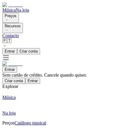
Música
Na loja
Preços
Recursos
Contacto
🇵🇹
Entrar
Criar conta
Entrar
Sem cartão de crédito. Cancele quando quiser.
Criar conta
Entrar
Explorar
Música
Na loja
Preços
Catálogo musical