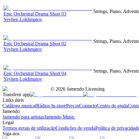
Strings, Piano, Advent
Epic Orchestral Drama Short 03
Yevhen Lokhmatov
Strings, Piano, Advent
Epic Orchestral Drama Short 02
Yevhen Lokhmatov
Strings, Piano, Advent
Epic Orchestral Drama Short 04
Yevhen Lokhmatov
©
2026
Jamendo Licensing
Transferir app
Links úteis
Catálogo musical
Rádios In-store
Preços
Contacto
Centro de ajuda
Conta
Jamendo
Jamendo para artistas
Jamendo Music
Legal
Termos gerais de utilização
Condições de venda
Política de privacidad
Siga-nos