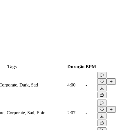
Tags
Duração
BPM
 Corporate, Dark, Sad
4:00
-
ure, Corporate, Sad, Epic
2:07
-