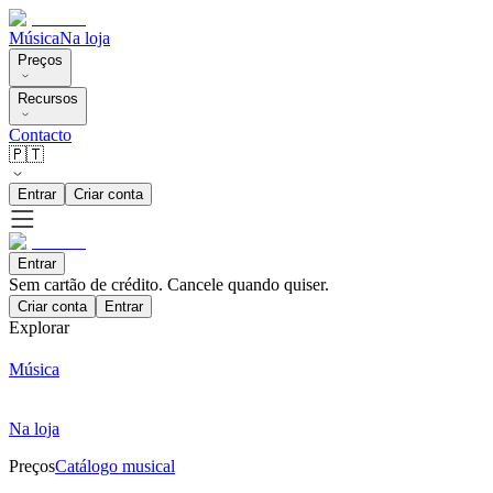
Música
Na loja
Preços
Recursos
Contacto
🇵🇹
Entrar
Criar conta
Entrar
Sem cartão de crédito. Cancele quando quiser.
Criar conta
Entrar
Explorar
Música
Na loja
Preços
Catálogo musical