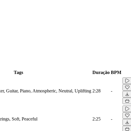
Tags
Duração
BPM
, Guitar, Piano, Atmospheric, Neutral, Uplifting
2:28
-
ings, Soft, Peaceful
2:25
-