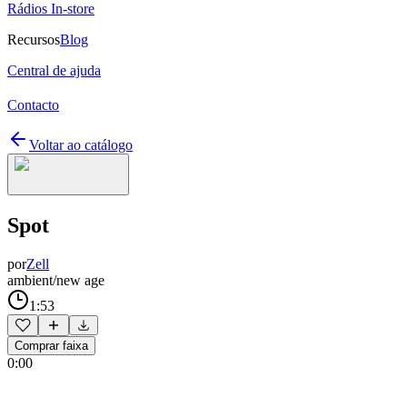
Rádios In-store
Recursos
Blog
Central de ajuda
Contacto
Voltar ao catálogo
Spot
por
Zell
ambient/new age
1:53
Comprar faixa
0:00