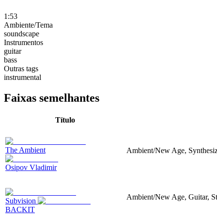
1:53
Ambiente/Tema
soundscape
Instrumentos
guitar
bass
Outras tags
instrumental
Faixas semelhantes
Título
The Ambient
Ambient/New Age, Synthesizer
Osipov Vladimir
Ambient/New Age, Guitar, Str
Subvision
BACKIT