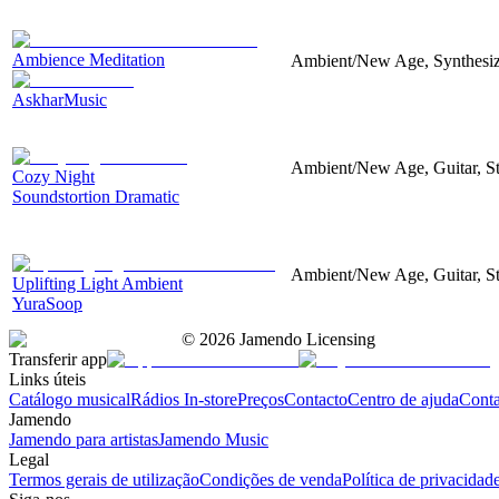
Ambience Meditation
Ambient/New Age, Synthesize
AskharMusic
Ambient/New Age, Guitar, Str
Cozy Night
Soundstortion Dramatic
Ambient/New Age, Guitar, Str
Uplifting Light Ambient
YuraSoop
©
2026
Jamendo Licensing
Transferir app
Links úteis
Catálogo musical
Rádios In-store
Preços
Contacto
Centro de ajuda
Conta
Jamendo
Jamendo para artistas
Jamendo Music
Legal
Termos gerais de utilização
Condições de venda
Política de privacidad