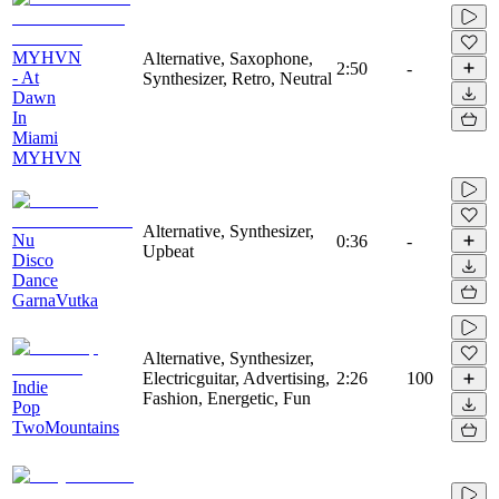
MYHVN
Alternative, Saxophone,
2:50
-
- At
Synthesizer, Retro, Neutral
Dawn
In
Miami
MYHVN
Alternative, Synthesizer,
Nu
0:36
-
Upbeat
Disco
Dance
GarnaVutka
Alternative, Synthesizer,
Electricguitar, Advertising,
2:26
100
Indie
Fashion, Energetic, Fun
Pop
TwoMountains