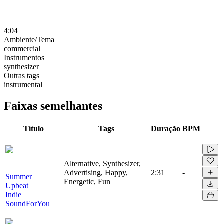
4:04
Ambiente/Tema
commercial
Instrumentos
synthesizer
Outras tags
instrumental
Faixas semelhantes
Título
Tags
Duração
BPM
Alternative, Synthesizer,
Advertising, Happy,
2:31
-
Summer
Energetic, Fun
Upbeat
Indie
SoundForYou