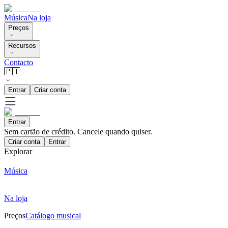
Música
Na loja
Preços
Recursos
Contacto
🇵🇹
Entrar
Criar conta
Entrar
Sem cartão de crédito. Cancele quando quiser.
Criar conta
Entrar
Explorar
Música
Na loja
Preços
Catálogo musical