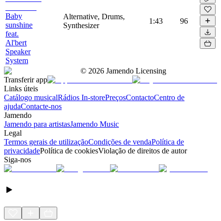
Baby
Alternative, Drums,
1:43
96
sunshine
Synthesizer
feat.
Al'bert
Speaker
System
©
2026
Jamendo Licensing
Transferir app
Links úteis
Catálogo musical
Rádios In-store
Preços
Contacto
Centro de
ajuda
Contacte-nos
Jamendo
Jamendo para artistas
Jamendo Music
Legal
Termos gerais de utilização
Condições de venda
Política de
privacidade
Política de cookies
Violação de direitos de autor
Siga-nos