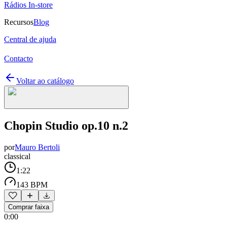
Rádios In-store
Recursos
Blog
Central de ajuda
Contacto
Voltar ao catálogo
Chopin Studio op.10 n.2
por
Mauro Bertoli
classical
1:22
143 BPM
Comprar faixa
0:00