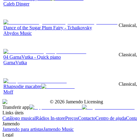
Caleb Dinger
Classical
Dance of the Sugar Plum Fairy - Tchaikovsky
Abydos Music
Classical
04 GarnaVutka - Quick piano
GarnaVutka
Classical
Rhapsodie macabre
Moff
©
2026
Jamendo Licensing
Transferir app
Links úteis
Catálogo musical
Rádios In-store
Preços
Contacto
Centro de ajuda
Conta
Jamendo
Jamendo para artistas
Jamendo Music
Legal