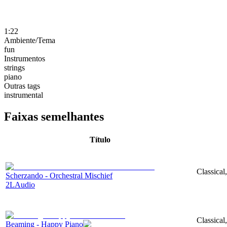
1:22
Ambiente/Tema
fun
Instrumentos
strings
piano
Outras tags
instrumental
Faixas semelhantes
Título
Classical
Scherzando - Orchestral Mischief
2LAudio
Classical
Beaming - Happy Piano