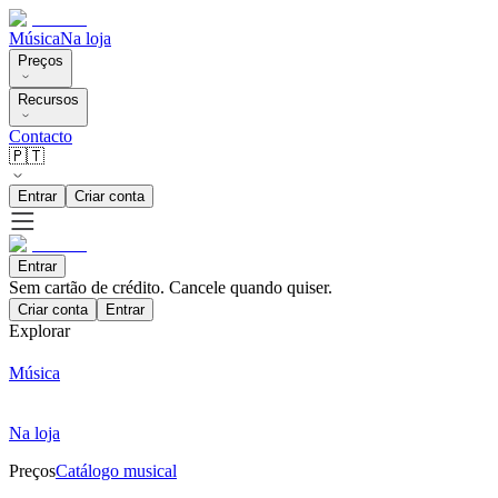
Música
Na loja
Preços
Recursos
Contacto
🇵🇹
Entrar
Criar conta
Entrar
Sem cartão de crédito. Cancele quando quiser.
Criar conta
Entrar
Explorar
Música
Na loja
Preços
Catálogo musical