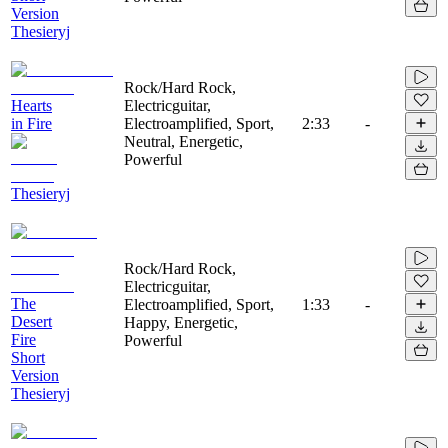
Version
Thesieryj
Rock/Hard Rock,
Hearts
Electricguitar,
in Fire
Electroamplified, Sport,
2:33
-
Neutral, Energetic,
Powerful
Thesieryj
Rock/Hard Rock,
Electricguitar,
The
Electroamplified, Sport,
1:33
-
Desert
Happy, Energetic,
Fire
Powerful
Short
Version
Thesieryj