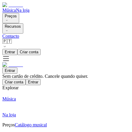
Música
Na loja
Preços
Recursos
Contacto
🇵🇹
Entrar
Criar conta
Entrar
Sem cartão de crédito. Cancele quando quiser.
Criar conta
Entrar
Explorar
Música
Na loja
Preços
Catálogo musical