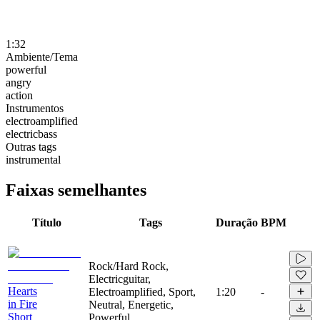
1:32
Ambiente/Tema
powerful
angry
action
Instrumentos
electroamplified
electricbass
Outras tags
instrumental
Faixas semelhantes
Título
Tags
Duração
BPM
Rock/Hard Rock,
Electricguitar,
Hearts
Electroamplified, Sport,
1:20
-
in Fire
Neutral, Energetic,
Short
Powerful