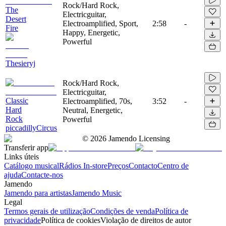
Rock/Hard Rock,
The
Electricguitar,
Desert
Electroamplified, Sport,
2:58
-
Fire
Happy, Energetic,
Powerful
Thesieryj
Rock/Hard Rock,
Electricguitar,
Classic
Electroamplified, 70s,
3:52
-
Hard
Neutral, Energetic,
Rock
Powerful
piccadillyCircus
©
2026
Jamendo Licensing
Transferir app
Links úteis
Catálogo musical
Rádios In-store
Preços
Contacto
Centro de
ajuda
Contacte-nos
Jamendo
Jamendo para artistas
Jamendo Music
Legal
Termos gerais de utilização
Condições de venda
Política de
privacidade
Política de cookies
Violação de direitos de autor