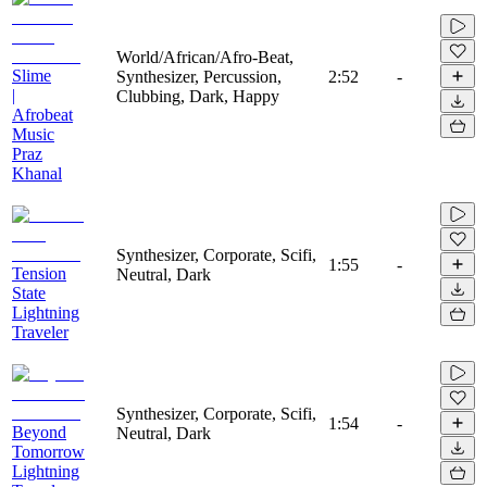
World/African/Afro-Beat,
Slime
Synthesizer, Percussion,
2:52
-
|
Clubbing, Dark, Happy
Afrobeat
Music
Praz
Khanal
Synthesizer, Corporate, Scifi,
1:55
-
Tension
Neutral, Dark
State
Lightning
Traveler
Synthesizer, Corporate, Scifi,
1:54
-
Beyond
Neutral, Dark
Tomorrow
Lightning