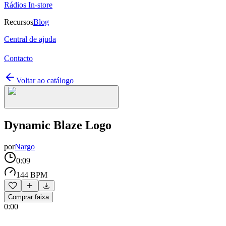
Rádios In-store
Recursos
Blog
Central de ajuda
Contacto
Voltar ao catálogo
Dynamic Blaze Logo
por
Nargo
0:09
144 BPM
Comprar faixa
0:00