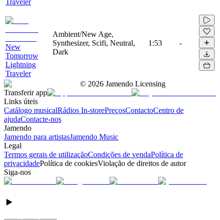
Traveler
Ambient/New Age,
Synthesizer, Scifi, Neutral,
1:53
-
New
Dark
Tomorrow
Lightning
Traveler
©
2026
Jamendo Licensing
Transferir app
Links úteis
Catálogo musical
Rádios In-store
Preços
Contacto
Centro de
ajuda
Contacte-nos
Jamendo
Jamendo para artistas
Jamendo Music
Legal
Termos gerais de utilização
Condições de venda
Política de
privacidade
Política de cookies
Violação de direitos de autor
Siga-nos