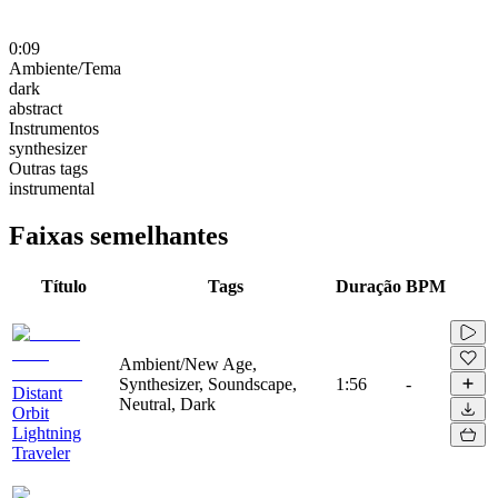
0:09
Ambiente/Tema
dark
abstract
Instrumentos
synthesizer
Outras tags
instrumental
Faixas semelhantes
Título
Tags
Duração
BPM
Ambient/New Age,
Synthesizer, Soundscape,
1:56
-
Distant
Neutral, Dark
Orbit
Lightning
Traveler