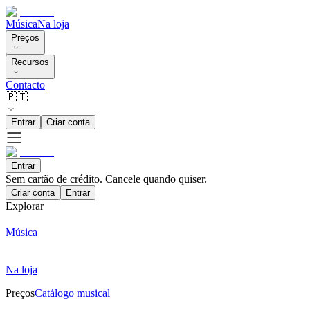
Música
Na loja
Preços
Recursos
Contacto
🇵🇹
Entrar
Criar conta
Entrar
Sem cartão de crédito. Cancele quando quiser.
Criar conta
Entrar
Explorar
Música
Na loja
Preços
Catálogo musical