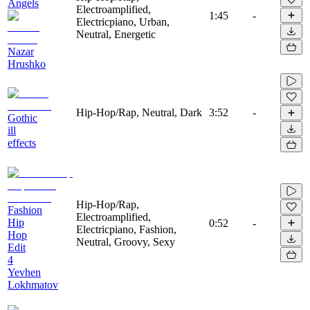
Angels
Electroamplified,
1:45
-
Electricpiano, Urban,
Neutral, Energetic
Nazar
Hrushko
Hip-Hop/Rap, Neutral, Dark
3:52
-
Gothic
ill
effects
Hip-Hop/Rap,
Fashion
Electroamplified,
Hip
0:52
-
Electricpiano, Fashion,
Hop
Neutral, Groovy, Sexy
Edit
4
Yevhen
Lokhmatov