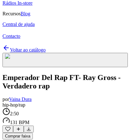
Rádios In-store
Recursos
Blog
Central de ajuda
Contacto
Voltar ao catálogo
Emperador Del Rap FT- Ray Gross -
Verdadero rap
por
Vaina Dura
hip-hop/rap
2:50
131 BPM
Comprar faixa