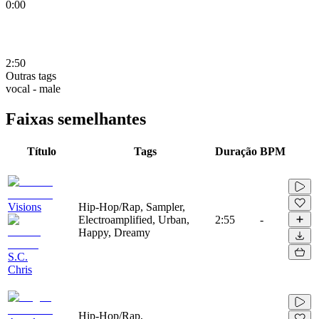
0:00
2:50
Outras tags
vocal - male
Faixas semelhantes
Título
Tags
Duração
BPM
Visions
Hip-Hop/Rap, Sampler,
Electroamplified, Urban,
2:55
-
Happy, Dreamy
S.C.
Chris
Hip-Hop/Rap,