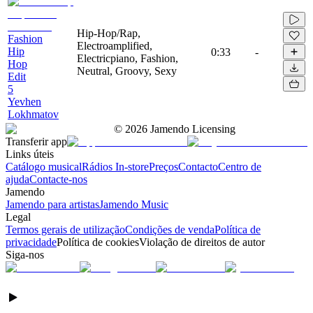
Hip-Hop/Rap,
Fashion
Electroamplified,
Hip
0:33
-
Electricpiano, Fashion,
Hop
Neutral, Groovy, Sexy
Edit
5
Yevhen
Lokhmatov
©
2026
Jamendo Licensing
Transferir app
Links úteis
Catálogo musical
Rádios In-store
Preços
Contacto
Centro de
ajuda
Contacte-nos
Jamendo
Jamendo para artistas
Jamendo Music
Legal
Termos gerais de utilização
Condições de venda
Política de
privacidade
Política de cookies
Violação de direitos de autor
Siga-nos