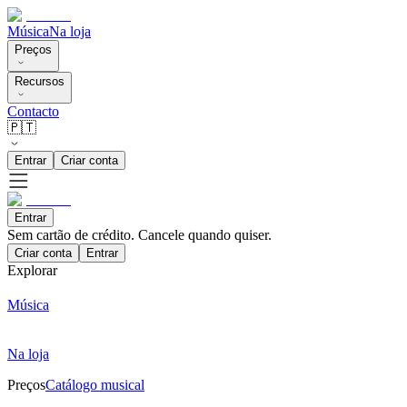
Música
Na loja
Preços
Recursos
Contacto
🇵🇹
Entrar
Criar conta
Entrar
Sem cartão de crédito. Cancele quando quiser.
Criar conta
Entrar
Explorar
Música
Na loja
Preços
Catálogo musical