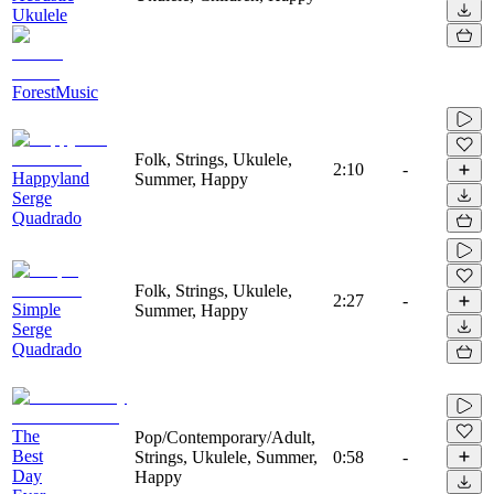
Ukulele
ForestMusic
Folk, Strings, Ukulele,
2:10
-
Happyland
Summer, Happy
Serge
Quadrado
Folk, Strings, Ukulele,
2:27
-
Simple
Summer, Happy
Serge
Quadrado
The
Pop/Contemporary/Adult,
Best
Strings, Ukulele, Summer,
0:58
-
Day
Happy