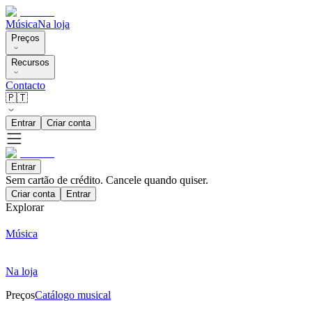
Música
Na loja
Preços
Recursos
Contacto
🇵🇹
Entrar
Criar conta
Entrar
Sem cartão de crédito. Cancele quando quiser.
Criar conta
Entrar
Explorar
Música
Na loja
Preços
Catálogo musical