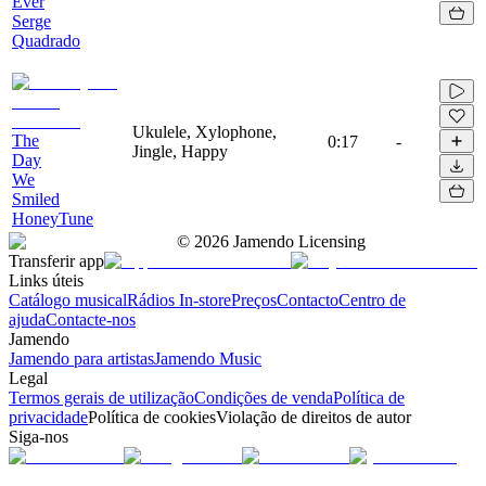
Ever
Serge
Quadrado
Ukulele, Xylophone,
The
0:17
-
Jingle, Happy
Day
We
Smiled
HoneyTune
©
2026
Jamendo Licensing
Transferir app
Links úteis
Catálogo musical
Rádios In-store
Preços
Contacto
Centro de
ajuda
Contacte-nos
Jamendo
Jamendo para artistas
Jamendo Music
Legal
Termos gerais de utilização
Condições de venda
Política de
privacidade
Política de cookies
Violação de direitos de autor
Siga-nos