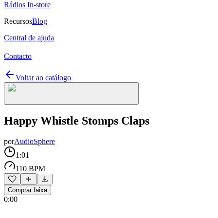
Rádios In-store
Recursos
Blog
Central de ajuda
Contacto
Voltar ao catálogo
Happy Whistle Stomps Claps
por
AudioSphere
1:01
110 BPM
Comprar faixa
0:00