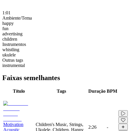
1:01
Ambiente/Tema
happy
fun
advertising
children
Instrumentos
whistling
ukulele
Outras tags
instrumental
Faixas semelhantes
Título
Tags
Duração
BPM
Motivation
Children's Music, Strings,
2:26
-
Acoustic
Ukulele, Children, Happy