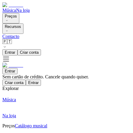
Música
Na loja
Preços
Recursos
Contacto
🇵🇹
Entrar
Criar conta
Entrar
Sem cartão de crédito. Cancele quando quiser.
Criar conta
Entrar
Explorar
Música
Na loja
Preços
Catálogo musical