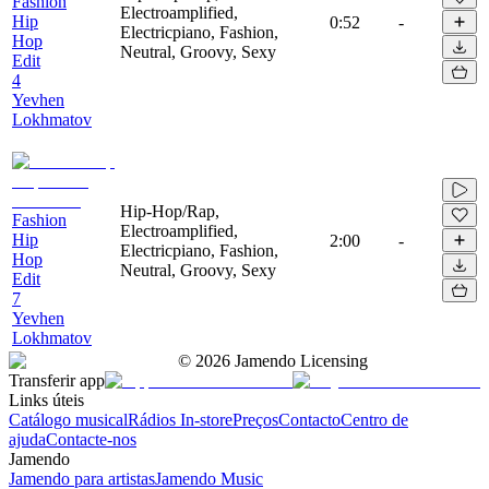
Fashion
Electroamplified,
Hip
0:52
-
Electricpiano, Fashion,
Hop
Neutral, Groovy, Sexy
Edit
4
Yevhen
Lokhmatov
Hip-Hop/Rap,
Fashion
Electroamplified,
Hip
2:00
-
Electricpiano, Fashion,
Hop
Neutral, Groovy, Sexy
Edit
7
Yevhen
Lokhmatov
©
2026
Jamendo Licensing
Transferir app
Links úteis
Catálogo musical
Rádios In-store
Preços
Contacto
Centro de
ajuda
Contacte-nos
Jamendo
Jamendo para artistas
Jamendo Music