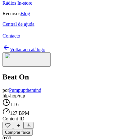
Rádios In-store
Recursos
Blog
Central de ajuda
Contacto
Voltar ao catálogo
Beat On
por
Pumpupthemind
hip-hop/rap
1:16
127 BPM
Content ID
Comprar faixa
0:00