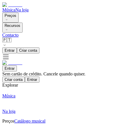
Música
Na loja
Preços
Recursos
Contacto
🇵🇹
Entrar
Criar conta
Entrar
Sem cartão de crédito. Cancele quando quiser.
Criar conta
Entrar
Explorar
Música
Na loja
Preços
Catálogo musical