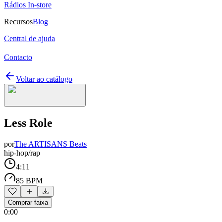
Rádios In-store
Recursos
Blog
Central de ajuda
Contacto
Voltar ao catálogo
Less Role
por
The ARTISANS Beats
hip-hop/rap
4:11
85 BPM
Comprar faixa
0:00