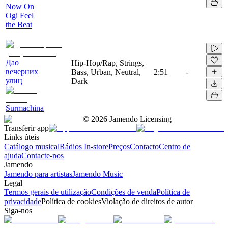
Now On
Ogi Feel
the Beat
Дао
Hip-Hop/Rap, Strings,
вечерних
Bass, Urban, Neutral,
2:51
-
улиц
Dark
Surmachina
©
2026
Jamendo Licensing
Transferir app
Links úteis
Catálogo musical
Rádios In-store
Preços
Contacto
Centro de
ajuda
Contacte-nos
Jamendo
Jamendo para artistas
Jamendo Music
Legal
Termos gerais de utilização
Condições de venda
Política de
privacidade
Política de cookies
Violação de direitos de autor
Siga-nos