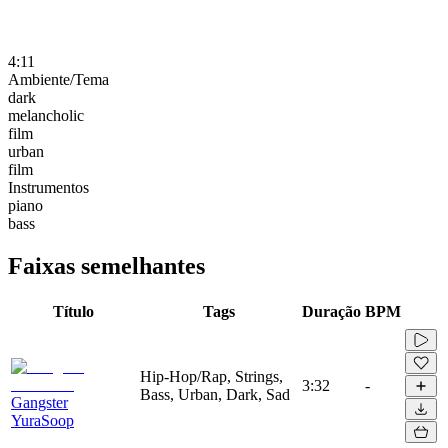
4:11
Ambiente/Tema
dark
melancholic
film
urban
film
Instrumentos
piano
bass
Faixas semelhantes
Título
Tags
Duração
BPM
Hip-Hop/Rap, Strings,
3:32
-
Bass, Urban, Dark, Sad
Gangster
YuraSoop