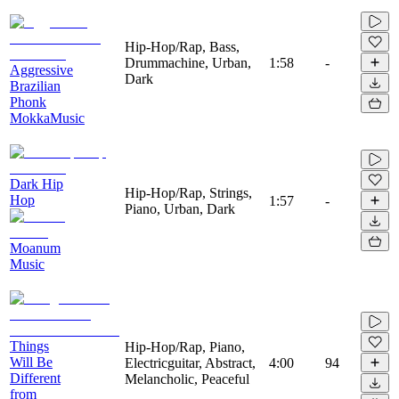
Hip-Hop/Rap, Bass,
Drummachine, Urban,
1:58
-
Aggressive
Dark
Brazilian
Phonk
MokkaMusic
Dark Hip
Hip-Hop/Rap, Strings,
Hop
1:57
-
Piano, Urban, Dark
Moanum
Music
Things
Hip-Hop/Rap, Piano,
Will Be
Electricguitar, Abstract,
4:00
94
Different
Melancholic, Peaceful
from