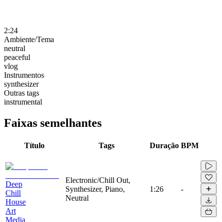
2:24
Ambiente/Tema
neutral
peaceful
vlog
Instrumentos
synthesizer
Outras tags
instrumental
Faixas semelhantes
Título
Tags
Duração
BPM
Electronic/Chill Out,
Deep
Synthesizer, Piano,
1:26
-
Chill
Neutral
House
Art
Media