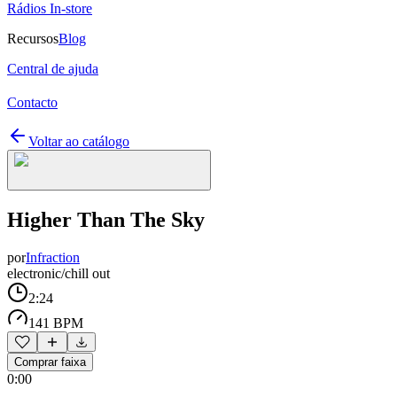
Rádios In-store
Recursos
Blog
Central de ajuda
Contacto
Voltar ao catálogo
Higher Than The Sky
por
Infraction
electronic/chill out
2:24
141 BPM
Comprar faixa
0:00