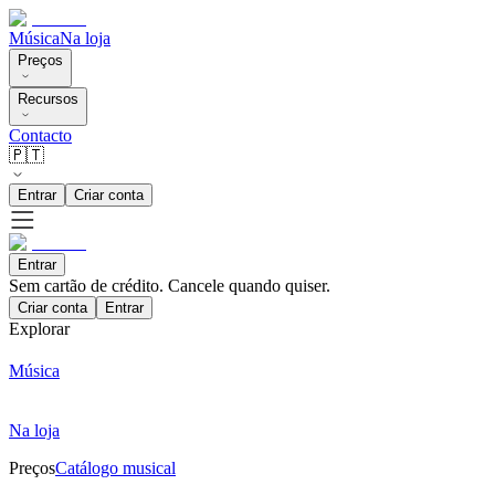
Música
Na loja
Preços
Recursos
Contacto
🇵🇹
Entrar
Criar conta
Entrar
Sem cartão de crédito. Cancele quando quiser.
Criar conta
Entrar
Explorar
Música
Na loja
Preços
Catálogo musical