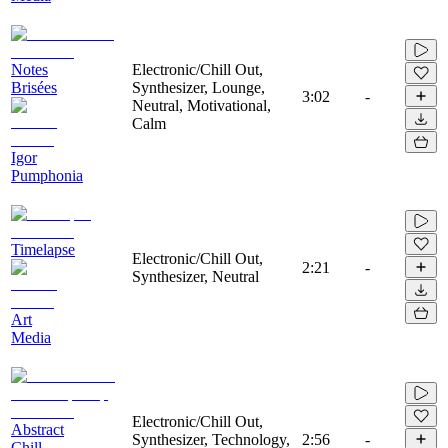
Notes
Electronic/Chill Out,
Brisées
Synthesizer, Lounge,
3:02
-
Neutral, Motivational,
Calm
Igor
Pumphonia
Timelapse
Electronic/Chill Out,
2:21
-
Synthesizer, Neutral
Art
Media
Electronic/Chill Out,
Abstract
Synthesizer, Technology,
2:56
-
Chill