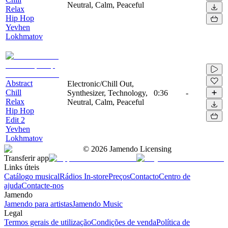
Neutral, Calm, Peaceful
Relax
Hip Hop
Yevhen
Lokhmatov
Abstract
Electronic/Chill Out,
Chill
Synthesizer, Technology,
0:36
-
Relax
Neutral, Calm, Peaceful
Hip Hop
Edit 2
Yevhen
Lokhmatov
©
2026
Jamendo Licensing
Transferir app
Links úteis
Catálogo musical
Rádios In-store
Preços
Contacto
Centro de
ajuda
Contacte-nos
Jamendo
Jamendo para artistas
Jamendo Music
Legal
Termos gerais de utilização
Condições de venda
Política de