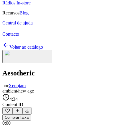
Rádios In-store
Recursos
Blog
Central de ajuda
Contacto
Voltar ao catálogo
Aesotheric
por
Xenojam
ambient/new age
4:34
Content ID
Comprar faixa
0:00