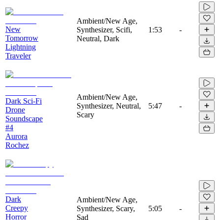
Ambient/New Age,
New
Synthesizer, Scifi,
1:53
-
Tomorrow
Neutral, Dark
Lightning
Traveler
Ambient/New Age,
Dark Sci-Fi
Synthesizer, Neutral,
5:47
-
Drone
Scary
Soundscape
#4
Aurora
Rochez
Dark
Ambient/New Age,
Creepy
Synthesizer, Scary,
5:05
-
Horror
Sad