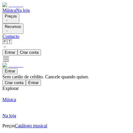
Música
Na loja
Preços
Recursos
Contacto
🇵🇹
Entrar
Criar conta
Entrar
Sem cartão de crédito. Cancele quando quiser.
Criar conta
Entrar
Explorar
Música
Na loja
Preços
Catálogo musical