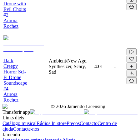
Drone with
Evil Choirs
#2
Aurora
Rochez
Dark
Ambient/New Age,
Creepy
Synthesizer, Scary,
4:01
-
Horror Sci-
Sad
Fi Drone
Soundscape
#4
Aurora
Rochez
©
2026
Jamendo Licensing
Transferir app
Links úteis
Catálogo musical
Rádios In-store
Preços
Contacto
Centro de
ajuda
Contacte-nos
Jamendo