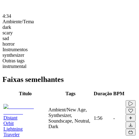
4:34
Ambiente/Tema
dark
scary
sad
horror
Instrumentos
synthesizer
Outras tags
instrumental
Faixas semelhantes
Título
Tags
Duração
BPM
Ambient/New Age,
Synthesizer,
Distant
1:56
-
Soundscape, Neutral,
Orbit
Dark
Lightning
Traveler