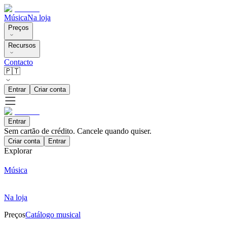
Música
Na loja
Preços
Recursos
Contacto
🇵🇹
Entrar
Criar conta
Entrar
Sem cartão de crédito. Cancele quando quiser.
Criar conta
Entrar
Explorar
Música
Na loja
Preços
Catálogo musical