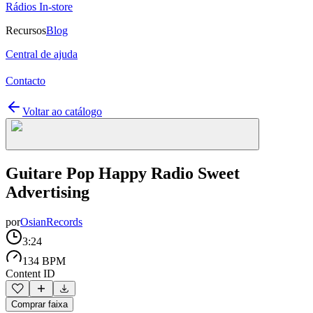
Rádios In-store
Recursos
Blog
Central de ajuda
Contacto
Voltar ao catálogo
Guitare Pop Happy Radio Sweet
Advertising
por
OsianRecords
3:24
134 BPM
Content ID
Comprar faixa