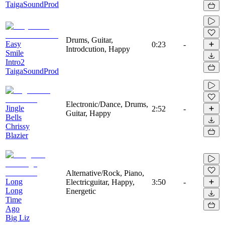
TaigaSoundProd
Drums, Guitar,
Easy
0:23
-
Introdcution, Happy
Smile
Intro2
TaigaSoundProd
Electronic/Dance, Drums,
Jingle
2:52
-
Guitar, Happy
Bells
Chrissy
Blazier
Alternative/Rock, Piano,
Long
Electricguitar, Happy,
3:50
-
Long
Energetic
Time
Ago
Big Liz