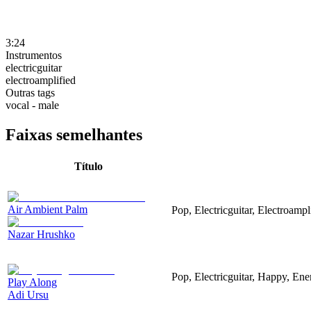
3:24
Instrumentos
electricguitar
electroamplified
Outras tags
vocal - male
Faixas semelhantes
Título
Air Ambient Palm
Pop, Electricguitar, Electroampl
Nazar Hrushko
Pop, Electricguitar, Happy, Ene
Play Along
Adi Ursu