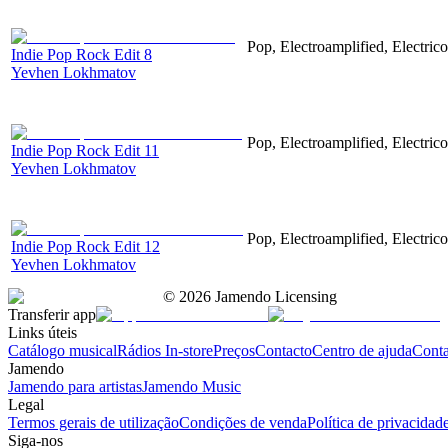
Pop, Electroamplified, Electrico
Indie Pop Rock Edit 8
Yevhen Lokhmatov
Pop, Electroamplified, Electrico
Indie Pop Rock Edit 11
Yevhen Lokhmatov
Pop, Electroamplified, Electrico
Indie Pop Rock Edit 12
Yevhen Lokhmatov
©
2026
Jamendo Licensing
Transferir app
Links úteis
Catálogo musical
Rádios In-store
Preços
Contacto
Centro de ajuda
Conta
Jamendo
Jamendo para artistas
Jamendo Music
Legal
Termos gerais de utilização
Condições de venda
Política de privacidad
Siga-nos