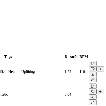
Tags
Duração
BPM
ified, Neutral, Uplifting
1:55
110
rgetic
3:04
-