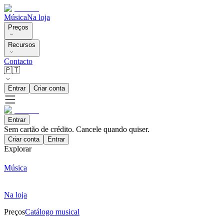
Música
Na loja
Preços
Recursos
Contacto
🇵🇹
Entrar
Criar conta
Entrar
Sem cartão de crédito. Cancele quando quiser.
Criar conta
Entrar
Explorar
Música
Na loja
Preços
Catálogo musical