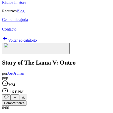
Rádios In-store
Recursos
Blog
Central de ajuda
Contacto
Voltar ao catálogo
Story of The Lama V: Outro
por
Joe Atman
pop
3:24
116 BPM
Comprar faixa
0:00