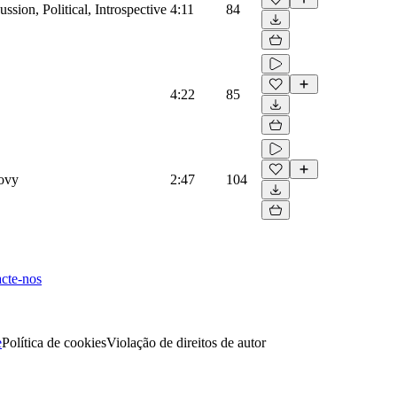
ssion, Political, Introspective
4:11
84
4:22
85
oovy
2:47
104
cte-nos
e
Política de cookies
Violação de direitos de autor