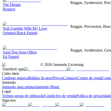
Reggae, Synthesizer, Percu
The Dream
Respect
Reggae, Percussion, Bass
Nuh Gamble With My Love
Original Black Pantah
Reggae, Synthesizer, Gr
Azul Dos Seus Olhos
Ed Napoli
©
2026
Jamendo Licensing
Transferir app
Links úteis
Catálogo musical
Rádios In-store
Preços
Contacto
Centro de ajuda
Conta
Jamendo
Jamendo para artistas
Jamendo Music
Legal
Termos gerais de utilização
Condições de venda
Política de privacidad
Siga-nos