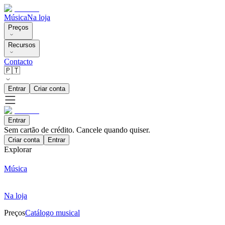
Música
Na loja
Preços
Recursos
Contacto
🇵🇹
Entrar
Criar conta
Entrar
Sem cartão de crédito. Cancele quando quiser.
Criar conta
Entrar
Explorar
Música
Na loja
Preços
Catálogo musical