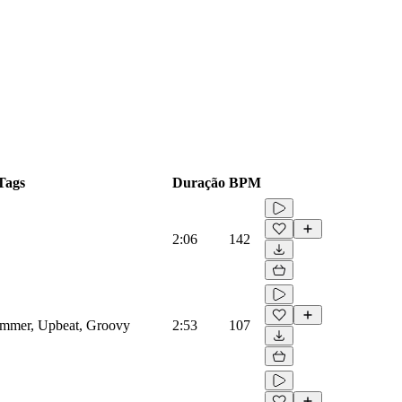
Tags
Duração
BPM
2:06
142
Summer, Upbeat, Groovy
2:53
107