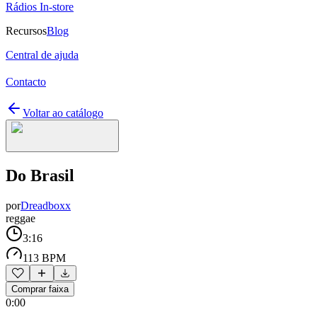
Rádios In-store
Recursos
Blog
Central de ajuda
Contacto
Voltar ao catálogo
Do Brasil
por
Dreadboxx
reggae
3:16
113 BPM
Comprar faixa
0:00