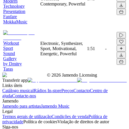
Modern
Contemporary, Powerful
Technology
Presentation
Fanfare
MokkaMusic
Workout
Electronic, Synthesizer,
Sport
Sport, Motivational,
1:51
-
Sound
Energetic, Powerful
Gallery
by Dmitry
Taras
©
2026
Jamendo Licensing
Transferir app
Links úteis
Catálogo musical
Rádios In-store
Preços
Contacto
Centro de
ajuda
Contacte-nos
Jamendo
Jamendo para artistas
Jamendo Music
Legal
Termos gerais de utilização
Condições de venda
Política de
privacidade
Política de cookies
Violação de direitos de autor
Siga-nos