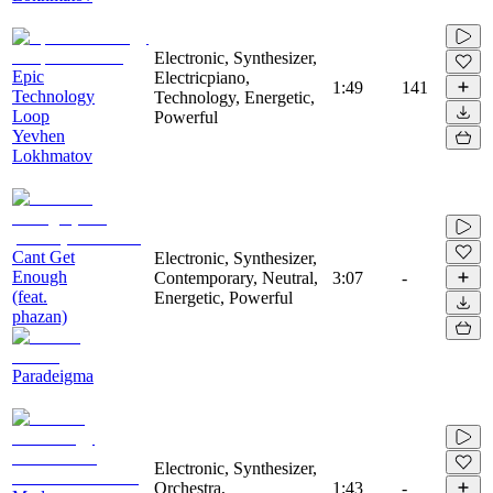
Electronic, Synthesizer,
Epic
Electricpiano,
1:49
141
Technology
Technology, Energetic,
Loop
Powerful
Yevhen
Lokhmatov
Cant Get
Electronic, Synthesizer,
Enough
Contemporary, Neutral,
3:07
-
(feat.
Energetic, Powerful
phazan)
Paradeigma
Electronic, Synthesizer,
Orchestra,
1:43
-