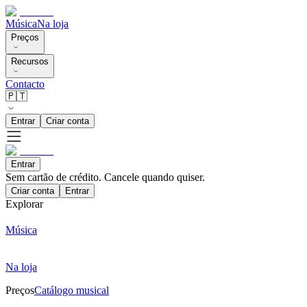
Música
Na loja
Preços
Recursos
Contacto
🇵🇹
Entrar
Criar conta
Entrar
Sem cartão de crédito. Cancele quando quiser.
Criar conta
Entrar
Explorar
Música
Na loja
Preços
Catálogo musical