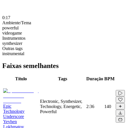
0:17
Ambiente/Tema
powerful
videogame
Instrumentos
synthesizer
Outras tags
instrumental
Faixas semelhantes
Título
Tags
Duração
BPM
Electronic, Synthesizer,
Epic
Technology, Energetic,
2:36
140
Technology
Powerful
Underscore
Yevhen
Lokhmatov