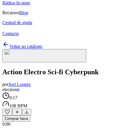
Rádios In-store
Recursos
Blog
Central de ajuda
Contacto
Voltar ao catálogo
Action Electro Sci-fi Cyberpunk
por
Joel Loopez
electronic
0:17
108 BPM
Comprar faixa
0:00