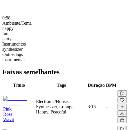
0:58
Ambiente/Tema
happy
fun
party
Instrumentos
synthesizer
Outras tags
instrumental
Faixas semelhantes
Título
Tags
Duração
BPM
Electronic/House,
Synthesizer, Lounge,
3:15
-
Pink
Happy, Peaceful
Rose
Wavit