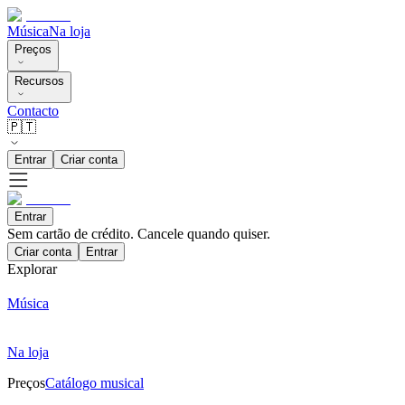
Música
Na loja
Preços
Recursos
Contacto
🇵🇹
Entrar
Criar conta
Entrar
Sem cartão de crédito. Cancele quando quiser.
Criar conta
Entrar
Explorar
Música
Na loja
Preços
Catálogo musical