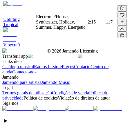
Electronic/House,
Uplifting
Synthesizer, Holiday,
2:15
117
Tropical
Summer, Happy, Energetic
Vibecraft
©
2026
Jamendo Licensing
Transferir app
Links úteis
Catálogo musical
Rádios In-store
Preços
Contacto
Centro de
ajuda
Contacte-nos
Jamendo
Jamendo para artistas
Jamendo Music
Legal
Termos gerais de utilização
Condições de venda
Política de
privacidade
Política de cookies
Violação de direitos de autor
Siga-nos