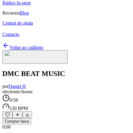
Rádios In-store
Recursos
Blog
Central de ajuda
Contacto
Voltar ao catálogo
DMC BEAT MUSIC
por
Daniel H
electronic/house
0:58
120 BPM
Comprar faixa
0:00