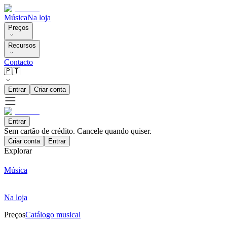
Música
Na loja
Preços
Recursos
Contacto
🇵🇹
Entrar
Criar conta
Entrar
Sem cartão de crédito. Cancele quando quiser.
Criar conta
Entrar
Explorar
Música
Na loja
Preços
Catálogo musical