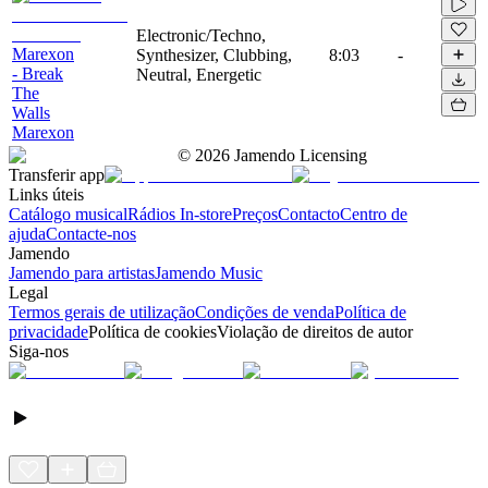
Electronic/Techno,
Marexon
Synthesizer, Clubbing,
8:03
-
- Break
Neutral, Energetic
The
Walls
Marexon
©
2026
Jamendo Licensing
Transferir app
Links úteis
Catálogo musical
Rádios In-store
Preços
Contacto
Centro de
ajuda
Contacte-nos
Jamendo
Jamendo para artistas
Jamendo Music
Legal
Termos gerais de utilização
Condições de venda
Política de
privacidade
Política de cookies
Violação de direitos de autor
Siga-nos