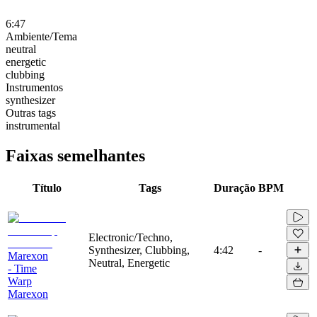
6:47
Ambiente/Tema
neutral
energetic
clubbing
Instrumentos
synthesizer
Outras tags
instrumental
Faixas semelhantes
Título
Tags
Duração
BPM
Electronic/Techno,
Synthesizer, Clubbing,
4:42
-
Marexon
Neutral, Energetic
- Time
Warp
Marexon