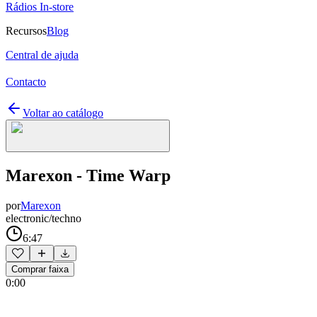
Rádios In-store
Recursos
Blog
Central de ajuda
Contacto
Voltar ao catálogo
Marexon - Time Warp
por
Marexon
electronic/techno
6:47
Comprar faixa
0:00