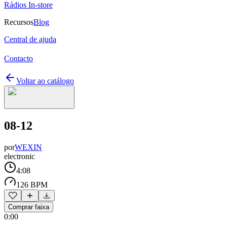
Rádios In-store
Recursos
Blog
Central de ajuda
Contacto
Voltar ao catálogo
08-12
por
WEXIN
electronic
4:08
126 BPM
Comprar faixa
0:00