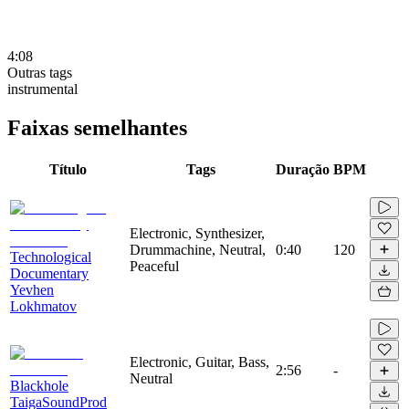
4:08
Outras tags
instrumental
Faixas semelhantes
Título
Tags
Duração
BPM
Electronic, Synthesizer,
Drummachine, Neutral,
0:40
120
Technological
Peaceful
Documentary
Yevhen
Lokhmatov
Electronic, Guitar, Bass,
2:56
-
Neutral
Blackhole
TaigaSoundProd