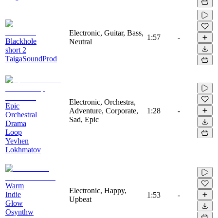
Electronic, Guitar, Bass,
1:57
-
Blackhole
Neutral
short 2
TaigaSoundProd
Electronic, Orchestra,
Epic
Adventure, Corporate,
1:28
-
Orchestral
Sad, Epic
Drama
Loop
Yevhen
Lokhmatov
Warm
Electronic, Happy,
Indie
1:53
-
Upbeat
Glow
Osynthw