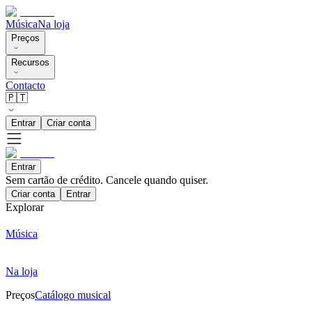
Música
Na loja
Preços
Recursos
Contacto
🇵🇹
Entrar
Criar conta
Entrar
Sem cartão de crédito. Cancele quando quiser.
Criar conta
Entrar
Explorar
Música
Na loja
Preços
Catálogo musical