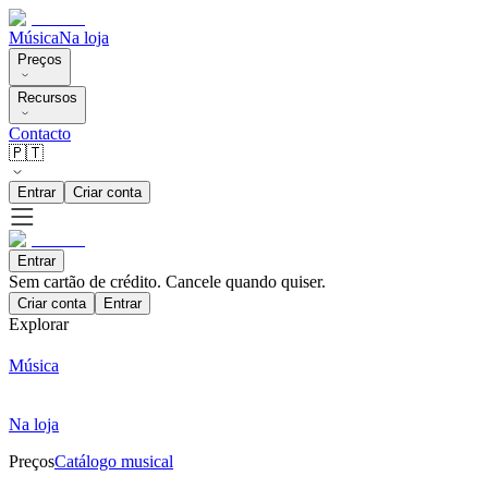
Música
Na loja
Preços
Recursos
Contacto
🇵🇹
Entrar
Criar conta
Entrar
Sem cartão de crédito. Cancele quando quiser.
Criar conta
Entrar
Explorar
Música
Na loja
Preços
Catálogo musical