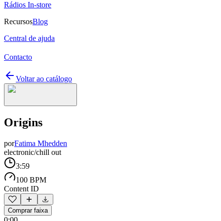
Rádios In-store
Recursos
Blog
Central de ajuda
Contacto
Voltar ao catálogo
Origins
por
Fatima Mhedden
electronic/chill out
3:59
100 BPM
Content ID
Comprar faixa
0:00