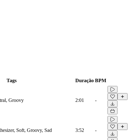
Tags
Duração
BPM
tral, Groovy
2:01
-
thesizer, Soft, Groovy, Sad
3:52
-