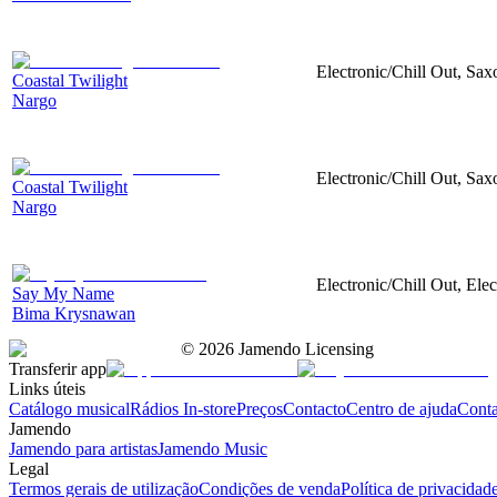
Electronic/Chill Out, Sa
Coastal Twilight
Nargo
Electronic/Chill Out, Sa
Coastal Twilight
Nargo
Electronic/Chill Out, Ele
Say My Name
Bima Krysnawan
©
2026
Jamendo Licensing
Transferir app
Links úteis
Catálogo musical
Rádios In-store
Preços
Contacto
Centro de ajuda
Conta
Jamendo
Jamendo para artistas
Jamendo Music
Legal
Termos gerais de utilização
Condições de venda
Política de privacidad