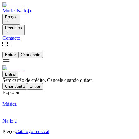
Música
Na loja
Preços
Recursos
Contacto
🇵🇹
Entrar
Criar conta
Entrar
Sem cartão de crédito. Cancele quando quiser.
Criar conta
Entrar
Explorar
Música
Na loja
Preços
Catálogo musical