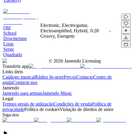
Thesieryj
Electronic, Electricguitar,
Old
Electroamplified, Hybrid,
0:28
-
School
Groovy, Energetic
Downtempo
Loop
Serge
Quadrado
©
2026
Jamendo Licensing
Transferir app
Links úteis
Catálogo musical
Rádios In-store
Preços
Contacto
Centro de
ajuda
Contacte-nos
Jamendo
Jamendo para artistas
Jamendo Music
Legal
Termos gerais de utilização
Condições de venda
Política de
privacidade
Política de cookies
Violação de direitos de autor
Siga-nos