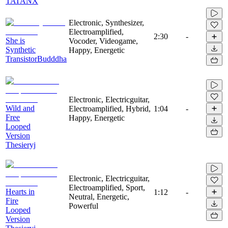
TATANX
Electronic, Synthesizer,
Electroamplified,
2:30
-
She is
Vocoder, Videogame,
Synthetic
Happy, Energetic
TransistorBudddha
Electronic, Electricguitar,
Wild and
Electroamplified, Hybrid,
1:04
-
Free
Happy, Energetic
Looped
Version
Thesieryj
Electronic, Electricguitar,
Electroamplified, Sport,
Hearts in
1:12
-
Neutral, Energetic,
Fire
Powerful
Looped
Version