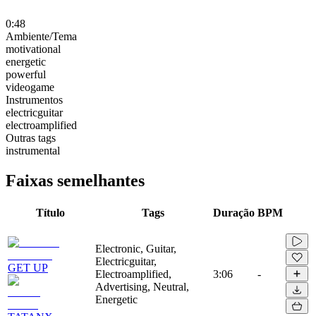
0:48
Ambiente/Tema
motivational
energetic
powerful
videogame
Instrumentos
electricguitar
electroamplified
Outras tags
instrumental
Faixas semelhantes
Título
Tags
Duração
BPM
Electronic, Guitar,
Electricguitar,
GET UP
Electroamplified,
3:06
-
Advertising, Neutral,
Energetic