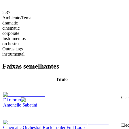
2:37
Ambiente/Tema
dramatic
cinematic
corporate
Instrumentos
orchestra
Outras tags
instrumental
Faixas semelhantes
Título
Clas
Di ritorno
Antonello Sabatini
Elec
Cinematic Orchestral Rock Trailer Full Loop