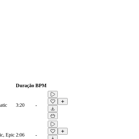
Duração
BPM
atic
3:20
-
ic, Epic
2:06
-