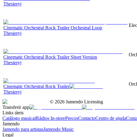
Thesieryj
Elec
Cinematic Orchestral Rock Trailer Orchestral Loop
Thesieryj
Orch
Cinematic Orchestral Rock Trailer Short Version
Thesieryj
Orch
Cinematic Orchestral Rock Trailer
Thesieryj
©
2026
Jamendo Licensing
Transferir app
Links úteis
Catálogo musical
Rádios In-store
Preços
Contacto
Centro de ajuda
Conta
Jamendo
Jamendo para artistas
Jamendo Music
Legal