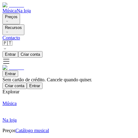
Música
Na loja
Preços
Recursos
Contacto
🇵🇹
Entrar
Criar conta
Entrar
Sem cartão de crédito. Cancele quando quiser.
Criar conta
Entrar
Explorar
Música
Na loja
Preços
Catálogo musical