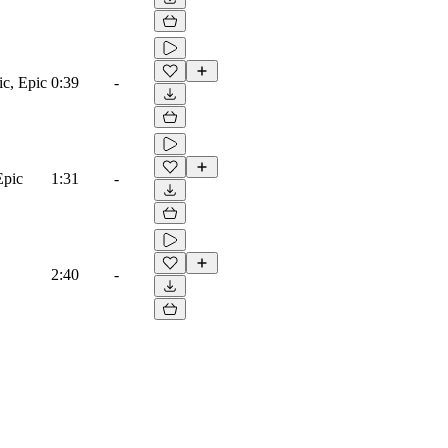
ic, Epic
0:39
-
Epic
1:31
-
2:40
-