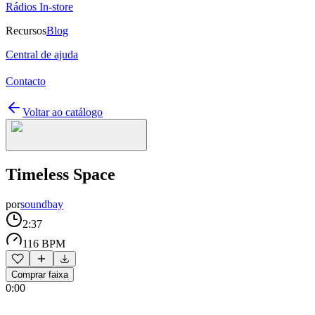
Rádios In-store
Recursos
Blog
Central de ajuda
Contacto
Voltar ao catálogo
Timeless Space
por
soundbay
2:37
116 BPM
Comprar faixa
0:00