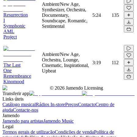
Ambient/New Age,
Synthesizer, Orchestra,
Resurrection
Documentary,
5:24
135
I
Soundscape, Romantic,
Symphonic
Sentimental
AML
Project
Ambient/New Age,
Orchestra, Lounge,
3:19
112
The Last
Cinematic, Inspirational,
One
Upbeat
Remembrance
Kinomood
©
2026
Jamendo Licensing
Transferir app
Links úteis
Catálogo musical
Rádios In-store
Preços
Contacto
Centro de
ajuda
Contacte-nos
Jamendo
Jamendo para artistas
Jamendo Music
Legal
Termos gerais de utilização
Condições de venda
Política de