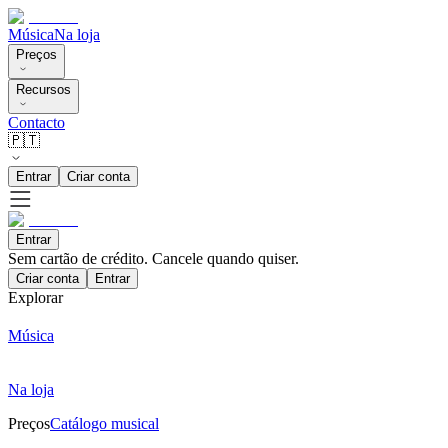
Música
Na loja
Preços
Recursos
Contacto
🇵🇹
Entrar
Criar conta
Entrar
Sem cartão de crédito. Cancele quando quiser.
Criar conta
Entrar
Explorar
Música
Na loja
Preços
Catálogo musical