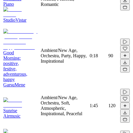
Piano
Romantic
StudioVistar
Ambient/New Age,
Good
Orchestra, Party, Happy,
0:18
90
Morning:
Inspirational
positive,
festive,
adventurous,
happy
GarsuMene
Ambient/New Age,
Orchestra, Soft,
1:45
120
Atmospheric,
Sunrise
Inspirational, Peaceful
Airmusic