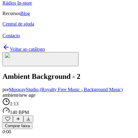
Rádios In-store
Recursos
Blog
Central de ajuda
Contacto
Voltar ao catálogo
Ambient Background - 2
por
MuswayStudio (Royalty Free Music - Background Music)
ambient/new age
1:13
140 BPM
Comprar faixa
0:00