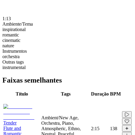
1:13
Ambiente/Tema
inspirational
romantic
cinematic
nature
Instrumentos
orchestra
Outras tags
instrumental
Faixas semelhantes
Título
Tags
Duração
BPM
Ambient/New Age,
Tender
Orchestra, Piano,
Flute and
Atmospheric, Ethno,
2:15
138
Romantic
Neutral, Peaceful,