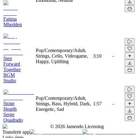
Emotional, Neutral
Fatima
Mhedden
Pop/Contemporary/Adult,
Strings, Cello, Videogame,
3:10
-
Step
Happy, Uplifting
Forward
Together
BGM
Studio
Pop/Contemporary/Adult,
Stone
Strings, Bass, Hybrid, Dark,
1:57
-
Hearth
Energetic, Sad
Serge
Quadrado
©
2026
Jamendo Licensing
Transferir app
Links úteis