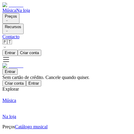
Música
Na loja
Preços
Recursos
Contacto
🇵🇹
Entrar
Criar conta
Entrar
Sem cartão de crédito. Cancele quando quiser.
Criar conta
Entrar
Explorar
Música
Na loja
Preços
Catálogo musical