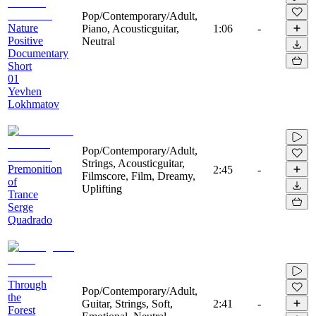
Pop/Contemporary/Adult,
Nature
Piano, Acousticguitar,
1:06
-
Positive
Neutral
Documentary
Short
01
Yevhen
Lokhmatov
Pop/Contemporary/Adult,
Strings, Acousticguitar,
Premonition
2:45
-
Filmscore, Film, Dreamy,
of
Uplifting
Trance
Serge
Quadrado
Through
Pop/Contemporary/Adult,
the
Guitar, Strings, Soft,
2:41
-
Forest