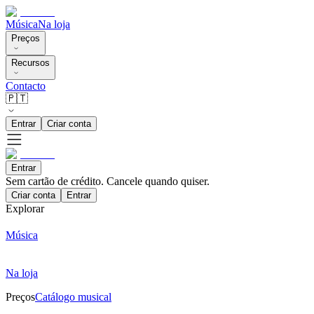
Música
Na loja
Preços
Recursos
Contacto
🇵🇹
Entrar
Criar conta
Entrar
Sem cartão de crédito. Cancele quando quiser.
Criar conta
Entrar
Explorar
Música
Na loja
Preços
Catálogo musical