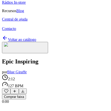
Rádios In-store
Recursos
Blog
Central de ajuda
Contacto
Voltar ao catálogo
Epic Inspiring
por
Blue Giraffe
2:12
127 BPM
Comprar faixa
0:00