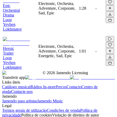
Electronic, Orchestra,
Epic
Adventure, Corporate,
1:28
-
Orchestral
Sad, Epic
Drama
Loop
Yevhen
Lokhmatov
Electronic, Orchestra,
Heroic
Adventure, Corporate,
1:01
-
Trailer
Energetic, Sad, Epic
Loop
Yevhen
Lokhmatov
©
2026
Jamendo Licensing
Transferir app
Links úteis
Catálogo musical
Rádios In-store
Preços
Contacto
Centro de
ajuda
Contacte-nos
Jamendo
Jamendo para artistas
Jamendo Music
Legal
Termos gerais de utilização
Condições de venda
Política de
privacidade
Política de cookies
Violação de direitos de autor