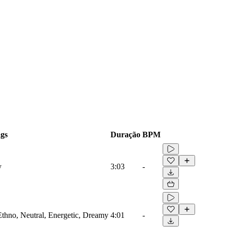
gs
Duração
BPM
y
3:03
-
thno, Neutral, Energetic, Dreamy
4:01
-