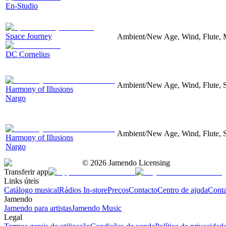
En-Studio
Space Journey
Ambient/New Age, Wind, Flute, M
DC Cornelius
Ambient/New Age, Wind, Flute, 
Harmony of Illusions
Nargo
Ambient/New Age, Wind, Flute, 
Harmony of Illusions
Nargo
©
2026
Jamendo Licensing
Transferir app
Links úteis
Catálogo musical
Rádios In-store
Preços
Contacto
Centro de ajuda
Conta
Jamendo
Jamendo para artistas
Jamendo Music
Legal