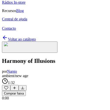
Rádios In-store
Recursos
Blog
Central de ajuda
Contacto
Voltar ao catálogo
Harmony of Illusions
por
Nargo
ambient/new age
1:32
Comprar faixa
0:00