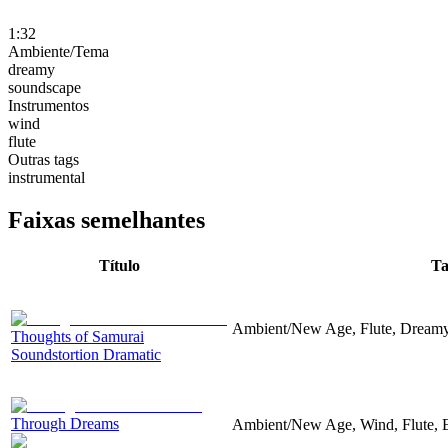
1:32
Ambiente/Tema
dreamy
soundscape
Instrumentos
wind
flute
Outras tags
instrumental
Faixas semelhantes
Título
Ta
Ambient/New Age, Flute, Dream
Thoughts of Samurai
Soundstortion Dramatic
Through Dreams
Ambient/New Age, Wind, Flute, E