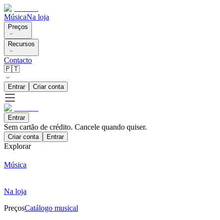
Música
Na loja
Preços
Recursos
Contacto
🇵🇹
Entrar
Criar conta
Entrar
Sem cartão de crédito. Cancele quando quiser.
Criar conta
Entrar
Explorar
Música
Na loja
Preços
Catálogo musical