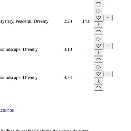
ystery, Peaceful, Dreamy
2:23
143
Soundscape, Dreamy
3:10
-
Soundscape, Dreamy
4:34
-
cte-nos