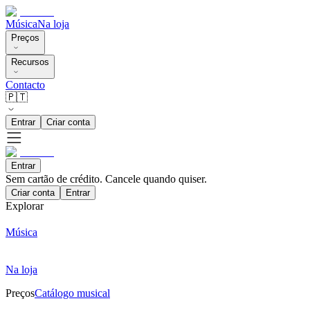
Música
Na loja
Preços
Recursos
Contacto
🇵🇹
Entrar
Criar conta
Entrar
Sem cartão de crédito. Cancele quando quiser.
Criar conta
Entrar
Explorar
Música
Na loja
Preços
Catálogo musical