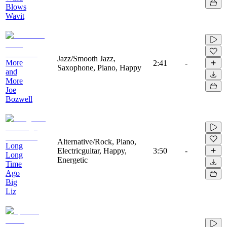
Blows
Wavit
Jazz/Smooth Jazz,
More
2:41
-
Saxophone, Piano, Happy
and
More
Joe
Bozwell
Alternative/Rock, Piano,
Long
Electricguitar, Happy,
3:50
-
Long
Energetic
Time
Ago
Big
Liz