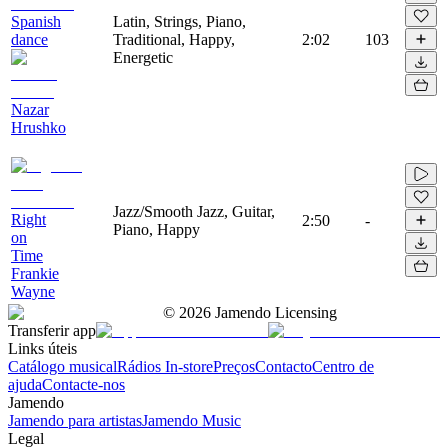
Spanish
Latin, Strings, Piano,
dance
Traditional, Happy,
2:02
103
Energetic
Nazar
Hrushko
Jazz/Smooth Jazz, Guitar,
Right
2:50
-
Piano, Happy
on
Time
Frankie
Wayne
©
2026
Jamendo Licensing
Transferir app
Links úteis
Catálogo musical
Rádios In-store
Preços
Contacto
Centro de
ajuda
Contacte-nos
Jamendo
Jamendo para artistas
Jamendo Music
Legal