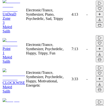
Electronic/Trance,
UnDeaD
Synthesizer, Piano,
4:13
-
Zone
Psychedelic, Sad, Trippy
3
Majed
Salih
Electronic/Trance,
Point
Synthesizer, Psychedelic,
7:13
-
1
Happy, Trippy, Fun
Majed
Salih
Electronic/Trance,
Synthesizer, Psychedelic,
3:33
-
Happy, Motivational,
CLOCKWISE
Energetic
Majed
Salih