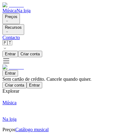
Música
Na loja
Preços
Recursos
Contacto
🇵🇹
Entrar
Criar conta
Entrar
Sem cartão de crédito. Cancele quando quiser.
Criar conta
Entrar
Explorar
Música
Na loja
Preços
Catálogo musical