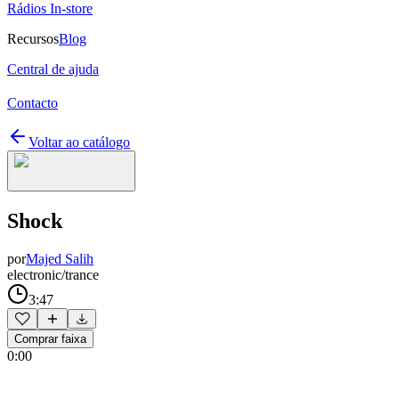
Rádios In-store
Recursos
Blog
Central de ajuda
Contacto
Voltar ao catálogo
Shock
por
Majed Salih
electronic/trance
3:47
Comprar faixa
0:00