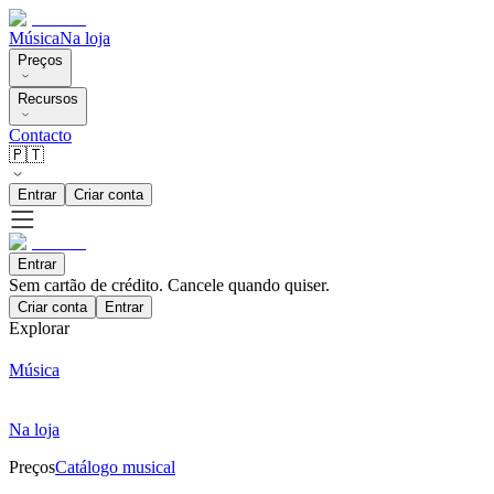
Música
Na loja
Preços
Recursos
Contacto
🇵🇹
Entrar
Criar conta
Entrar
Sem cartão de crédito. Cancele quando quiser.
Criar conta
Entrar
Explorar
Música
Na loja
Preços
Catálogo musical