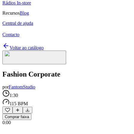
Rádios In-store
Recursos
Blog
Central de ajuda
Contacto
Voltar ao catálogo
Fashion Corporate
por
FantomStudio
1:30
115 BPM
Comprar faixa
0:00