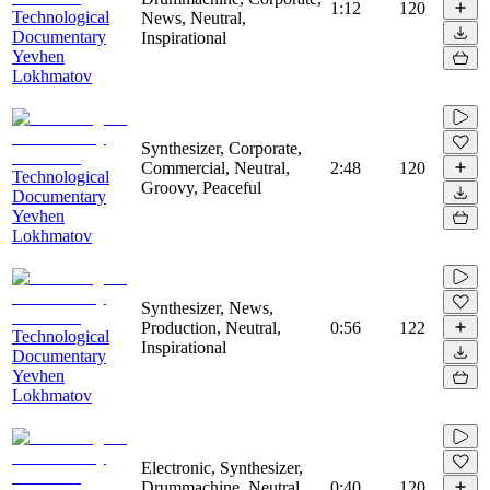
1:12
120
Technological
News, Neutral,
Documentary
Inspirational
Yevhen
Lokhmatov
Synthesizer, Corporate,
Commercial, Neutral,
2:48
120
Technological
Groovy, Peaceful
Documentary
Yevhen
Lokhmatov
Synthesizer, News,
Production, Neutral,
0:56
122
Technological
Inspirational
Documentary
Yevhen
Lokhmatov
Electronic, Synthesizer,
Drummachine, Neutral,
0:40
120