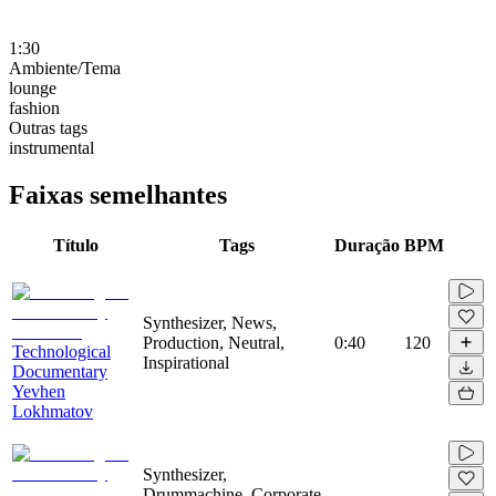
1:30
Ambiente/Tema
lounge
fashion
Outras tags
instrumental
Faixas semelhantes
Título
Tags
Duração
BPM
Synthesizer, News,
Production, Neutral,
0:40
120
Technological
Inspirational
Documentary
Yevhen
Lokhmatov
Synthesizer,
Drummachine, Corporate,