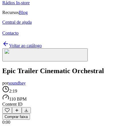
Rádios In-store
Recursos
Blog
Central de ajuda
Contacto
Voltar ao catálogo
Epic Trailer Cinematic Orchestral
por
soundbay
2:19
110 BPM
Content ID
Comprar faixa
0:00