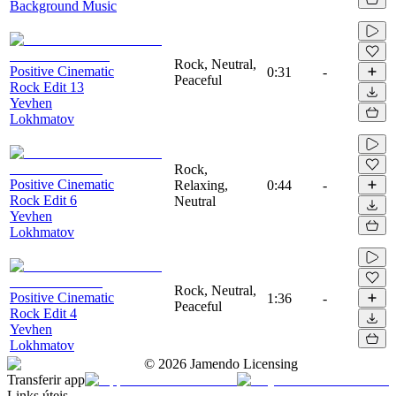
Background Music
Rock, Neutral,
Positive Cinematic
0:31
-
Peaceful
Rock Edit 13
Yevhen
Lokhmatov
Rock,
Positive Cinematic
Relaxing,
0:44
-
Rock Edit 6
Neutral
Yevhen
Lokhmatov
Rock, Neutral,
Positive Cinematic
1:36
-
Peaceful
Rock Edit 4
Yevhen
Lokhmatov
©
2026
Jamendo Licensing
Transferir app
Links úteis