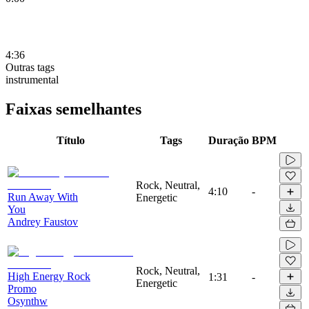
4:36
Outras tags
instrumental
Faixas semelhantes
Título
Tags
Duração
BPM
Rock, Neutral,
4:10
-
Run Away With
Energetic
You
Andrey Faustov
Rock, Neutral,
High Energy Rock
1:31
-
Energetic
Promo
Osynthw