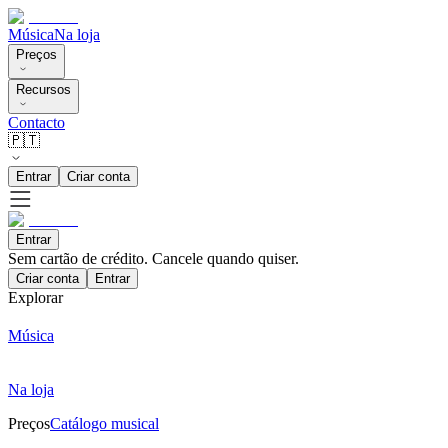
Música
Na loja
Preços
Recursos
Contacto
🇵🇹
Entrar
Criar conta
Entrar
Sem cartão de crédito. Cancele quando quiser.
Criar conta
Entrar
Explorar
Música
Na loja
Preços
Catálogo musical