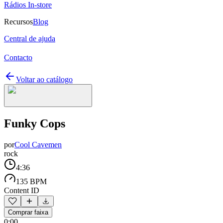
Rádios In-store
Recursos
Blog
Central de ajuda
Contacto
Voltar ao catálogo
Funky Cops
por
Cool Cavemen
rock
4:36
135 BPM
Content ID
Comprar faixa
0:00